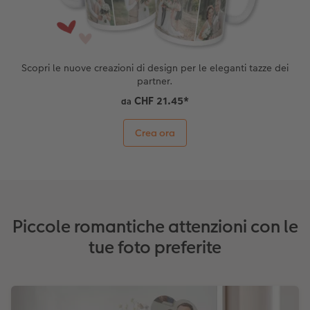
Storie dei clienti
Poster su forex
Idee regalo
Coffeetable Book «Art Collection»
Mosaico
Buono regalo CEWE
Scopri le nuove creazioni di design per le eleganti tazze dei
partner.
Accessori
Consigli decorazione murale
Barattolo per croccantini con foto
CHF 21.45
*
da
Accessori
Novità
Crea ora
Piccole romantiche attenzioni con le
tue foto preferite