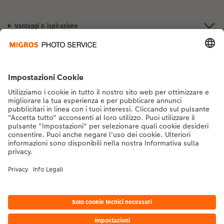
Vantaggi & ispirazione
Contatto & aiuto
La Migros
Se hai domande sui prodotti o sull'ordine, non esitare a contattarci dal
lunedì alla domenica dalle 9:00 alle 20:00 (esclusi i giorni festivi) al
numero di telefono
043 5500 292
dal lunedì alla domenica, dalle 9:00 alle
20:00 (festività escluse)
DE
|
FR
|
IT
* I prezzi si intendono IVA inclusa, escl. spese di spedizione come da
listino prezzi.
Il
prodotto mostrato potrebbe avere un prezzo più alto.
|
Termini e condizioni
|
Privacy
|
Info legali