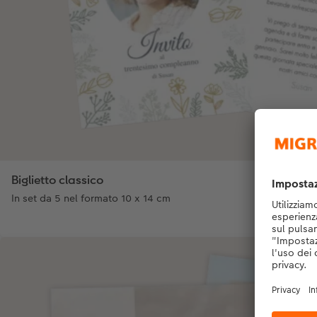
Biglietto classico
In set da 5 nel formato 10 x 14 cm