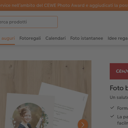
ervice nell’ambito del CEWE Photo Award e aggiudicati la possi
i auguri
Fotoregali
Calendari
Foto istantanee
Idee rega
Foto b
Un saluto
Forma
La pa
faci