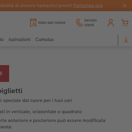
bilità di vincere fantastici premi!
Partecipa ora
Servizio
Stato dell’ordine
clienti
lo
Ispirazioni
Cumulus
iglietti
 speciale dal cuore per i tuoi cari
ti in verticale, orizzontale o quadrato
rte anteriore e posteriore può essere modificata
lmente