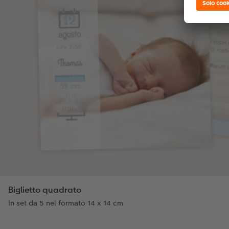
Biglietto quadrato
In set da 5 nel formato 14 x 14 cm