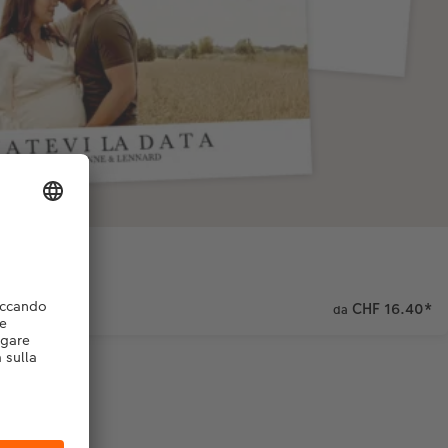
,5 cm
CHF 16.40
*
da