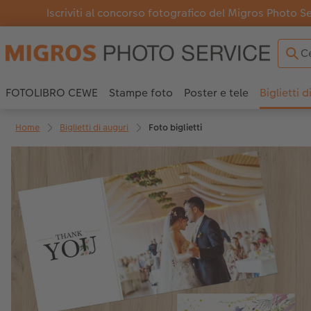
Iscriviti al concorso fotografico del Migros Photo S
FOTOLIBRO CEWE
Stampe foto
Poster e tele
Biglietti d
Home
Biglietti di auguri
Foto biglietti