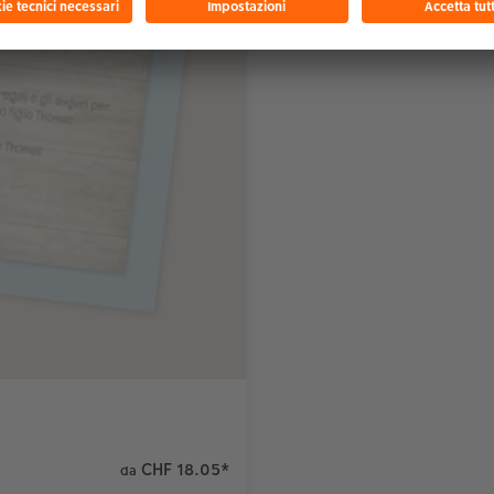
CHF 18.05
*
da