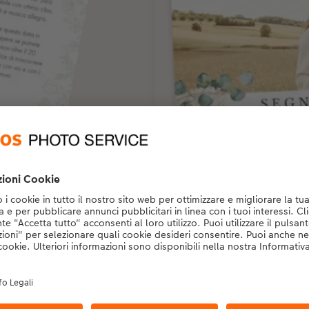
Biglietto XL
In set da 5 nel formato 21 x 10
CHF 14.75
*
da