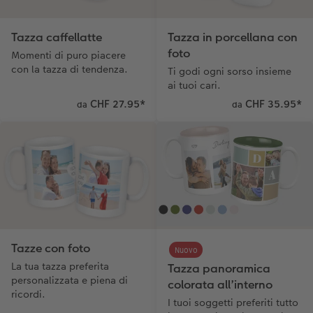
Storie dei clienti
Poster su forex
Idee regalo
Tazza caffellatte
Tazza in porcellana con
foto
Momenti di puro piacere
Coffeetable Book «Art Collection»
Mosaico
Buono regalo CEWE
con la tazza di tendenza.
Ti godi ogni sorso insieme
ai tuoi cari.
Accessori
Consigli decorazione murale
Barattolo per croccantini con foto
CHF 27.95
*
CHF 35.95
*
da
da
Accessori
Novità
Tazze con foto
Nuovo
La tua tazza preferita
Tazza panoramica
personalizzata e piena di
colorata all’interno
ricordi.
I tuoi soggetti preferiti tutto