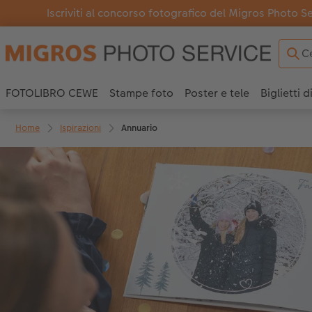
Iscriviti al concorso fotografico del Migros Photo S
FOTOLIBRO CEWE
Stampe foto
Poster e tele
Biglietti d
Home
Ispirazioni
Annuario