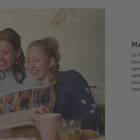
Mo
La 
movi
camp
set
ric
imm