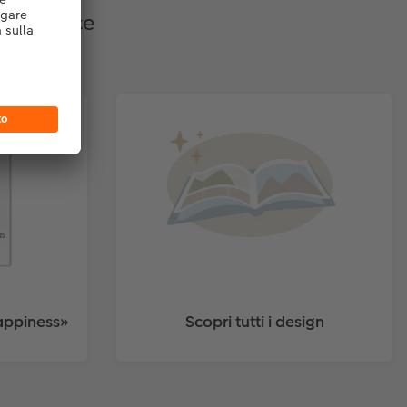
e e veloce
appiness»
Scopri tutti i design