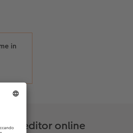
me in
i nell’editor online