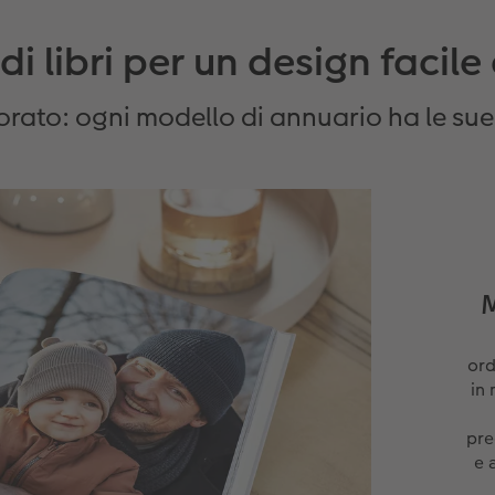
di libri per un design facile
orato: ogni modello di annuario ha le sue 
M
ord
in
pre
e 