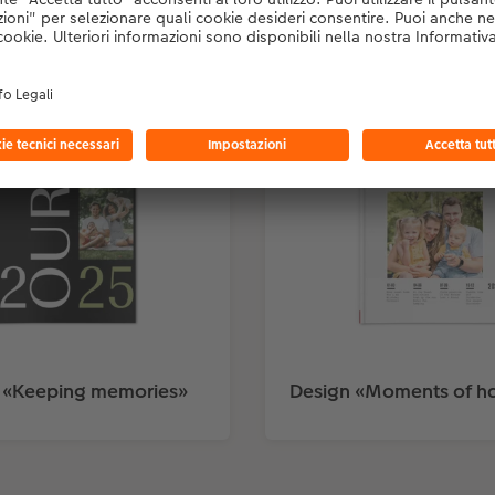
ellissimo FOTOLIBRO CEWE in modo facil
 «Keeping memories»
Design «Moments of h