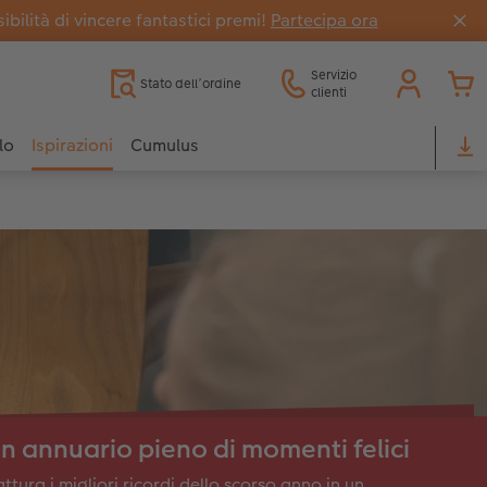
bilità di vincere fantastici premi!
Partecipa ora
Servizio
Stato dell’ordine
clienti
lo
Ispirazioni
Cumulus
n annuario pieno di momenti felici
ttura i migliori ricordi dello scorso anno in un