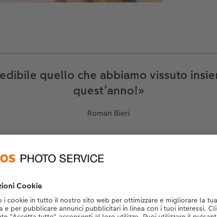
redibile quello che abbiamo vissuto insie
quest’anno!»
Roman Bieri
i modelli di libri predefinit