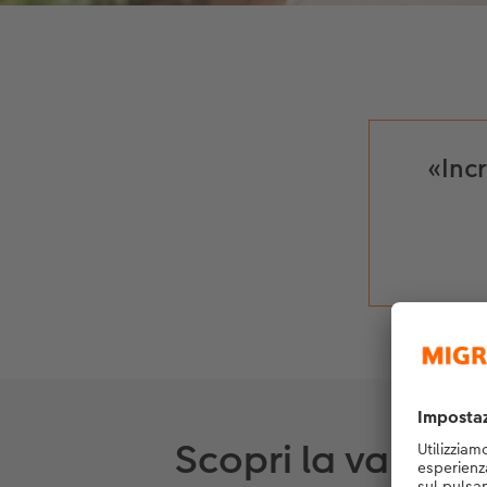
«Inc
Scopri la varietà d