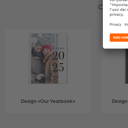
Crea un b
Design «Our Yearbook»
Design