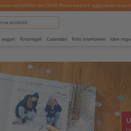
ervice nell’ambito del CEWE Photo Award e aggiudicati la possi
i auguri
Fotoregali
Calendari
Foto istantanee
Idee rega
U
Ca