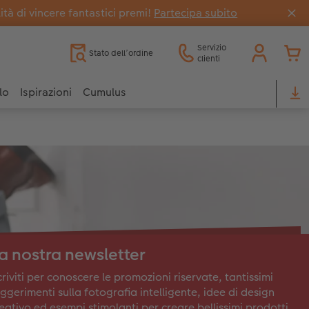
tà di vincere fantastici premi!
Partecipa subito
Servizio
Stato dell’ordine
clienti
lo
Ispirazioni
Cumulus
a nostra newsletter
criviti per conoscere le promozioni riservate, tantissimi
ggerimenti sulla fotografia intelligente, idee di design
eativo ed esempi stimolanti per creare bellissimi prodotti