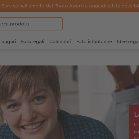
Service nell’ambito del Photo Award e aggiudicati la possibili
i auguri
Fotoregali
Calendari
Foto istantanee
Idee rega
L
Is
su
cr