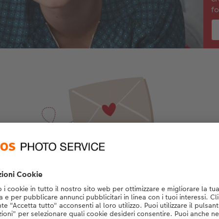
fo
Iscriviti alla newsletter
Sempre informato e ispirato: iscriviti ora e goditi le novità
consigli per la fotografia smart