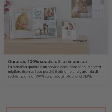
Coffeetable Book «Art Collection»
Mosaico
Buono regalo CEWE
Accessori
Consigli decorazione murale
Barattolo per croccantini con foto
Accessori
Novità
Garanzia 100% soddisfatti o rimborsati
La massima qualità e un servizio eccellente sono la nostra
migliore risorsa. Ecco perché ti offriamo una garanzia di
soddisfazione al 100% sui prodotti fotografici CEWE