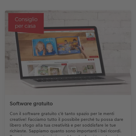
Storie dei clienti
Poster su forex
Idee regalo
Coffeetable Book «Art Collection»
Mosaico
Buono regalo CEWE
Accessori
Consigli decorazione murale
Barattolo per croccantini con foto
Accessori
Novità
Software gratuito
Con il software gratuito c'è tanto spazio per le menti
creative! Facciamo tutto il possibile perché tu possa dare
libero sfogo alla tua creatività e per soddisfare le tue
richieste. Sappiamo quanto sono importanti i bei ricordi.