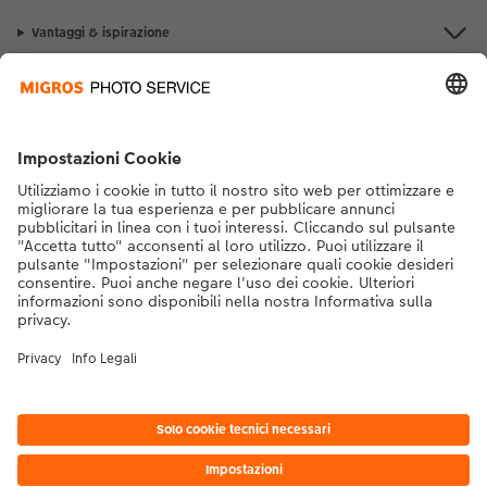
Vantaggi & ispirazione
Contatto & aiuto
La Migros
Se hai domande sui prodotti o sull'ordine, non esitare a contattarci dal
lunedì alla domenica dalle 9:00 alle 20:00 (esclusi i giorni festivi) al
numero di telefono
043 5500 292
dal lunedì alla domenica, dalle 9:00 alle
20:00 (festività escluse)
DE
|
FR
|
IT
* I prezzi si intendono IVA inclusa, escl. spese di spedizione come da
listino prezzi.
Il
prodotto mostrato potrebbe avere un prezzo più alto.
|
Termini e condizioni
|
Privacy
|
Info legali