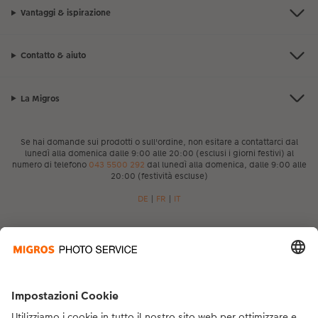
Vantaggi & ispirazione
Contatto & aiuto
La Migros
Se hai domande sui prodotti o sull'ordine, non esitare a contattarci dal
lunedì alla domenica dalle 9:00 alle 20:00 (esclusi i giorni festivi) al
numero di telefono
043 5500 292
dal lunedì alla domenica, dalle 9:00 alle
20:00 (festività escluse)
DE
|
FR
|
IT
* I prezzi si intendono IVA inclusa, escl. spese di spedizione come da
listino prezzi.
Il
prodotto mostrato potrebbe avere un prezzo più alto.
|
Termini e condizioni
|
Privacy
|
Info legali