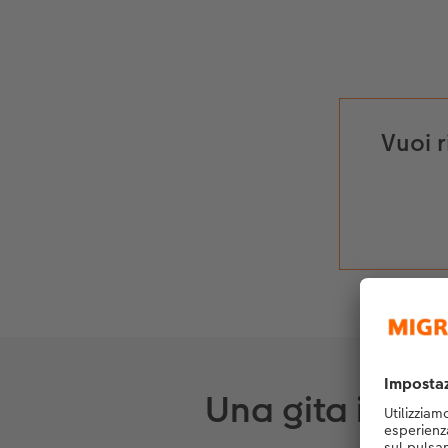
Vuoi r
Una gita in cit