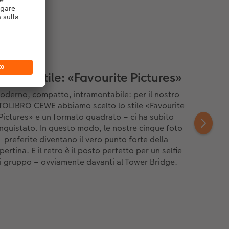
l nostro stile: «Favourite Pictures»
oderno, compatto, intramontabile: per il nostro
OLIBRO CEWE abbiamo scelto lo stile «Favourite
Pictures» e un formato quadrato – ci ha subito
nquistato. In questo modo, le nostre cinque foto
preferite diventano il vero punto forte della
pertina. E il retro è il posto perfetto per un selfie
i gruppo – ovviamente davanti al Tower Bridge.