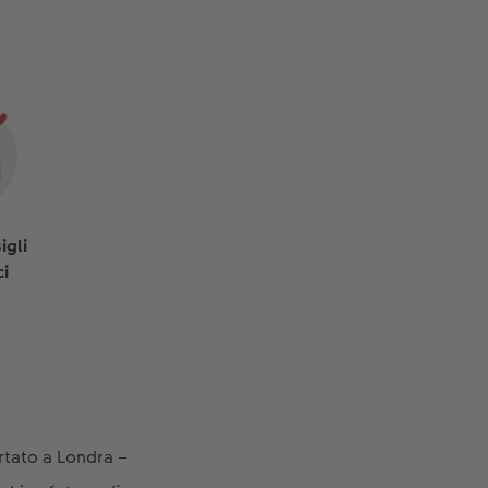
igli
ci
ortato a Londra –