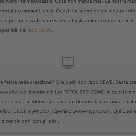
davvero indimenticabile. Cosa non manca mai? La nostra mac
ortalato momenti unici. Questi finiscono poi nel nostro foto
o e personalizzato con estrema facilità mentre eravamo in via
ponibili nell'
app CEWE
.
e fatica nella creazione? Ora puoi: con l'app CEWE. Basta cre
oto che vuoi inserire nel tuo FOTOLIBRO CEWE. In questo mod
to e puoi accedervi direttamente durante la creazione. In alt
ografico [CEWE myPhotos][cp-misc:cewe-myphotos]. Qui puoi an
 e condividerli con gli altri.