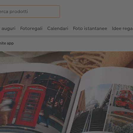
i auguri
Fotoregali
Calendari
Foto istantanee
Idee rega
amite app