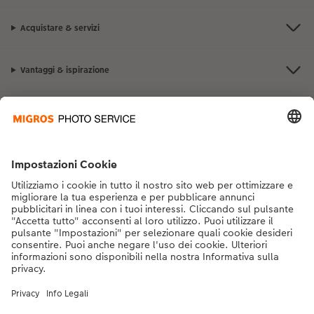
Acquistare & servizi
Vantaggi & ispirazione
Contatto & aiuto
La Migros
Se hai domande sui prodotti o sull'ordine, non esitare a contattarci dal
lunedì alla domenica dalle 9:00 alle 20:00 (esclusi i giorni festivi) al
numero di telefono
043 5500 292
dal lunedì alla domenica, dalle 9:00 alle
20:00 (festività escluse)
DE
|
FR
|
IT