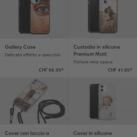
Storie dei clienti
Poster su forex
Idee regalo
Coffeetable Book «Art Collection»
Mosaico
Buono regalo CEWE
Accessori
Consigli decorazione murale
Barattolo per croccantini con foto
Gallery Case
Custodia in silicone
Premium Matt
Accessori
Novità
Delicato effetto a specchio
Finitura nera opaca
CHF 66.95
*
CHF 41.95
*
Cover con laccio a
Cover in silicone