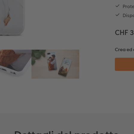
Prote
Dispo
CHF 
Crea ed 