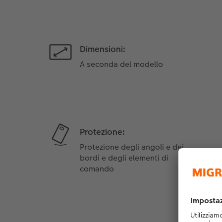
Dimensioni:
A seconda del modello
Protezione:
Protezione degli angoli e dei
bordi e degli elementi di
comando