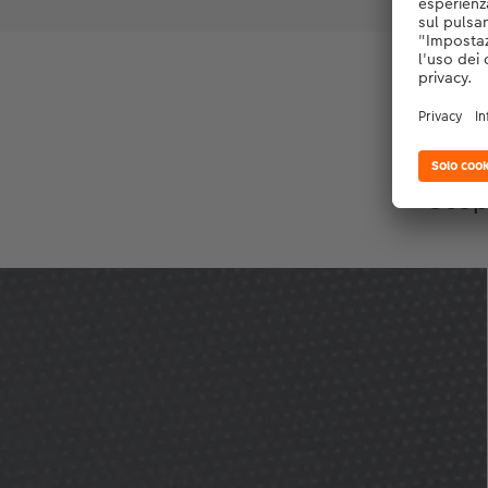
T
Scopr