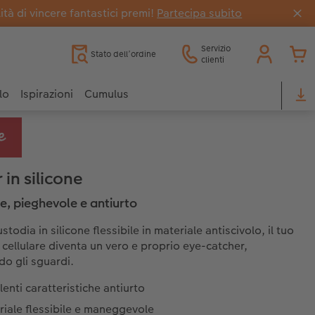
tà di vincere fantastici premi!
Partecipa subito
Servizio
Stato dell’ordine
clienti
lo
Ispirazioni
Cumulus
 in silicone
le, pieghevole e antiurto
stodia in silicone flessibile in materiale antiscivolo, il tuo
 cellulare diventa un vero e proprio eye-catcher,
do gli sguardi.
lenti caratteristiche antiurto
iale flessibile e maneggevole