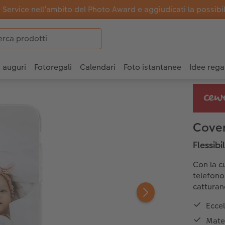
Service nell’ambito del Photo Award e aggiudicati la possibili
i auguri
Fotoregali
Calendari
Foto istantanee
Idee rega
Cover
Flessibi
Con la cu
telefono
catturan
Eccel
Mater