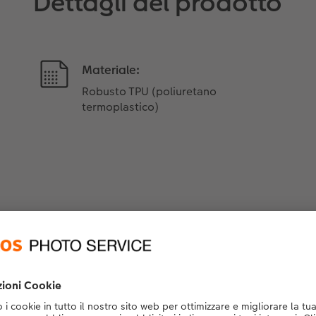
Dettagli del prodotto
Materiale:
Robusto TPU (poliuretano
termoplastico)