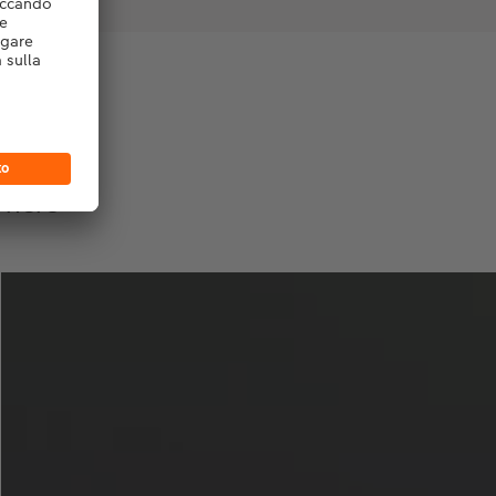
io
e nero