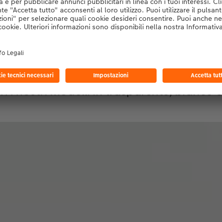
utti i colori a colpo d’occh
i i nostri modelli in trasparente, bianco 