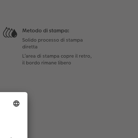
Metodo di stampa:
Solido processo di stampa
diretta
L’area di stampa copre il retro,
il bordo rimane libero