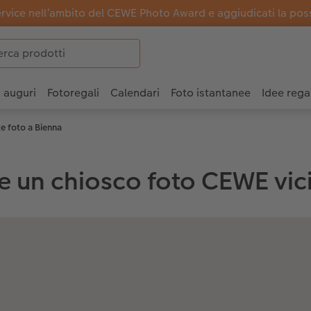
ervice nell’ambito del CEWE Photo Award e aggiudicati la possi
i auguri
Fotoregali
Calendari
Foto istantanee
Idee rega
e foto a Bienna