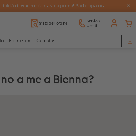
bilità di vincere fantastici premi!
Partecipa ora
Servizio
Stato dell’ordine
clienti
lo
Ispirazioni
Cumulus