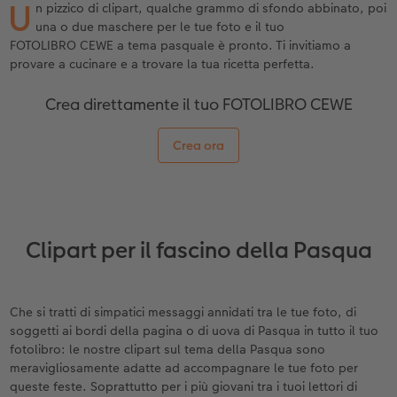
U
Custodia personalizzata
Stampe su carta riciclata
Poster con mappa
Altre occasioni
Decorazioni
Calendari da parete con design
Cartoline fotografiche istantanee
per il compleanno
Matrimonio
n pizzico di clipart, qualche grammo di sfondo abbinato, poi
una o due maschere per le tue foto e il tuo
FOTOLIBRO CEWE a tema pasquale è pronto. Ti invitiamo a
Tasca interna
Poster premium
Collage fotografico
Biglietti pieghevoli
Giochi
Calendario da parete A4
Set di foto istantanee
Regali per la festa della mamma
Annuario
provare a cucinare e a trovare la tua ricetta perfetta.
FOTOLIBRO CEWE Kids
Set di foto
hexxas
Foto biglietti
Scuola e ufficio
Calendario da parete A4 Panoramico
Collage di foto istantanee
Regali d’addio
Concorsi fotografici
Crea direttamente il tuo FOTOLIBRO CEWE
Copertina in pelle e lino
Foto adesivi
Plexiglas
Cartoline postali
Animali domestici
Calendario da parete A3
Foto mosaico istantanee
Fotoregali per Pasqua
Storie dei clienti
Crea ora
 & App
Primi passi
Foto istantanee
Poster in alluminio
Cartoline singole con spedizione diretta
Faber-Castell
Calendario da tavolo quadrato
Fototessere biometriche
per gli sposi
Come ordinare
Fototessere
Foto su legno
Stampe artistiche
Accessori
Trova la filiale
per l’addio al nubilato
Clipart per il fascino della Pasqua
Esempi di clienti
Accessori
Poster Gallery
Foto-box regalo
Storie dei clienti
Poster su forex
Idee regalo
Che si tratti di simpatici messaggi annidati tra le tue foto, di
soggetti ai bordi della pagina o di uova di Pasqua in tutto il tuo
Coffeetable Book «Art Collection»
Mosaico
Buono regalo CEWE
fotolibro: le nostre clipart sul tema della Pasqua sono
meravigliosamente adatte ad accompagnare le tue foto per
queste feste. Soprattutto per i più giovani tra i tuoi lettori di
Accessori
Consigli decorazione murale
Barattolo per croccantini con foto