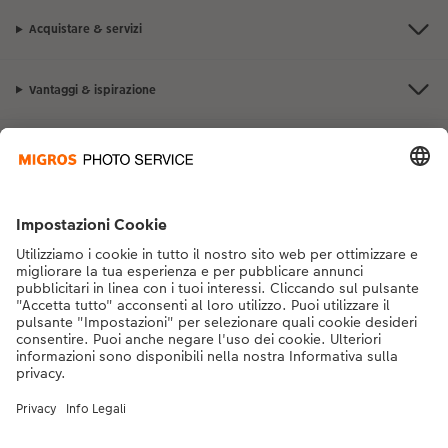
Acquistare & servizi
Vantaggi & ispirazione
Contatto & aiuto
La Migros
Se hai domande sui prodotti o sull'ordine, non esitare a contattarci dal
lunedì alla domenica dalle 9:00 alle 20:00 (esclusi i giorni festivi) al
numero di telefono
043 5500 292
dal lunedì alla domenica, dalle 9:00 alle
20:00 (festività escluse)
DE
|
FR
|
IT
* I prezzi si intendono IVA inclusa, escl. spese di spedizione come da
listino prezzi.
Il