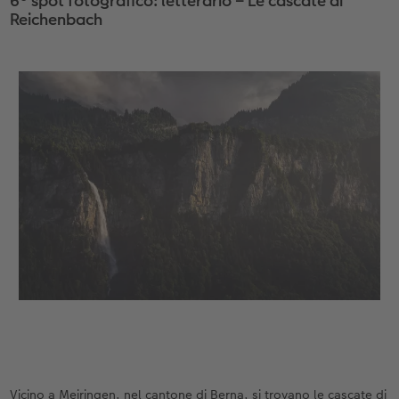
6° spot fotografico: letterario – Le cascate di
Reichenbach
Vicino a Meiringen, nel cantone di Berna, si trovano le cascate di