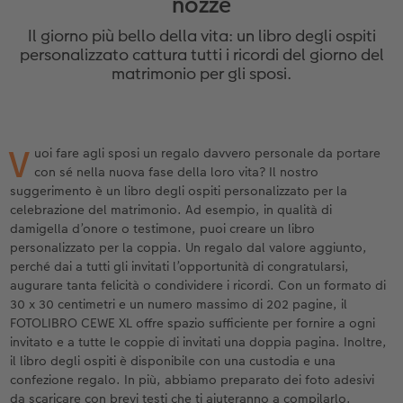
nozze
Custodia personalizzata
Stampe su carta riciclata
Poster con mappa
Altre occasioni
Decorazioni
Calendari da parete con design
Cartoline fotografiche istantanee
per il compleanno
Matrimonio
Il giorno più bello della vita: un libro degli ospiti
Tasca interna
Poster premium
Collage fotografico
Biglietti pieghevoli
Giochi
Calendario da parete A4
Set di foto istantanee
Regali per la festa della mamma
Annuario
personalizzato cattura tutti i ricordi del giorno del
matrimonio per gli sposi.
FOTOLIBRO CEWE Kids
Set di foto
hexxas
Foto biglietti
Scuola e ufficio
Calendario da parete A4 Panoramico
Collage di foto istantanee
Regali d’addio
Concorsi fotografici
Copertina in pelle e lino
Foto adesivi
Plexiglas
Cartoline postali
Animali domestici
Calendario da parete A3
Foto mosaico istantanee
Fotoregali per Pasqua
Storie dei clienti
V
 & App
uoi fare agli sposi un regalo davvero personale da portare
con sé nella nuova fase della loro vita? Il nostro
Primi passi
Foto istantanee
Poster in alluminio
Cartoline singole con spedizione diretta
Faber-Castell
Calendario da tavolo quadrato
Fototessere biometriche
per gli sposi
suggerimento è un libro degli ospiti personalizzato per la
celebrazione del matrimonio. Ad esempio, in qualità di
Come ordinare
Fototessere
Foto su legno
Stampe artistiche
Accessori
Trova la filiale
per l’addio al nubilato
damigella d’onore o testimone, puoi creare un libro
personalizzato per la coppia. Un regalo dal valore aggiunto,
Esempi di clienti
Accessori
Poster Gallery
Foto-box regalo
perché dai a tutti gli invitati l’opportunità di congratularsi,
augurare tanta felicità o condividere i ricordi. Con un formato di
30 x 30 centimetri e un numero massimo di 202 pagine, il
Storie dei clienti
Poster su forex
Idee regalo
FOTOLIBRO CEWE XL offre spazio sufficiente per fornire a ogni
invitato e a tutte le coppie di invitati una doppia pagina. Inoltre,
Coffeetable Book «Art Collection»
Mosaico
Buono regalo CEWE
il libro degli ospiti è disponibile con una custodia e una
confezione regalo. In più, abbiamo preparato dei foto adesivi
Accessori
Consigli decorazione murale
Barattolo per croccantini con foto
da scaricare con brevi testi che ti aiuteranno a compilarlo.