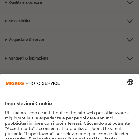
Qualità e sicurezza
Sostenibilità
Acquistare & servizi
Vantaggi & ispirazione
Contatto & aiuto
La Migros
Se hai domande sui prodotti o sull'ordine, non esitare a contattarci dal
lunedì alla domenica dalle 9:00 alle 20:00 (esclusi i giorni festivi) al
numero di telefono
043 5500 292
dal lunedì alla domenica, dalle 9:00 alle
20:00 (festività escluse)