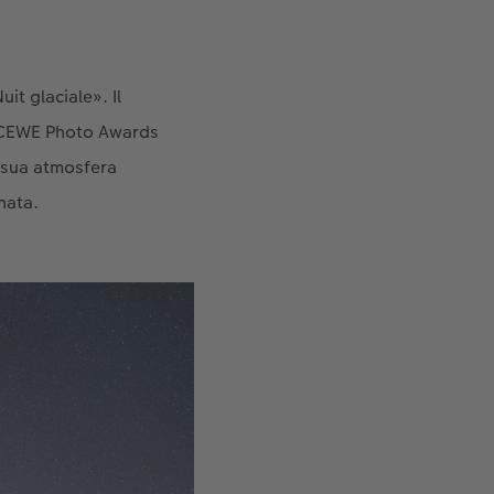
it glaciale». Il
i CEWE Photo Awards
la sua atmosfera
nata.