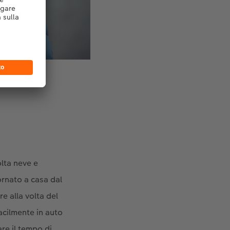
olta neve e
ornato a casa dal
re alla volta del
acilmente in auto
are il tempo di