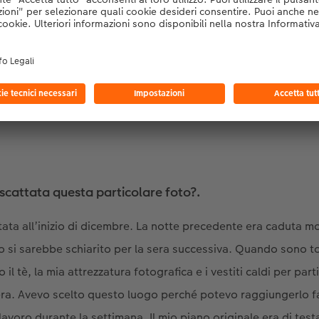
Fotografo David Dunand, © David Dunand
a scattata questa particolare foto?
.
tata all’inizio di dicembre. La notte precedente era caduta m
lo si sarebbe schiarito per la sera successiva. Quando sono t
il tè, la mia attrezzatura fotografica e i vestiti caldi per parti
era. Avevo scelto questo luogo perché potevo raggiungerlo f
lavoro durante la settimana. Il mio piano originale era di test