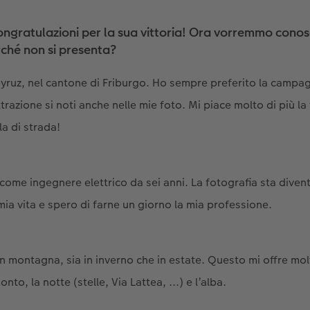
ngratulazioni per la sua vittoria! Ora vorremmo cono
rché non si presenta?
yruz, nel cantone di Friburgo. Ho sempre preferito la campagn
razione si noti anche nelle mie foto. Mi piace molto di più la 
a di strada!
come ingegnere elettrico da sei anni. La fotografia sta dive
mia vita e spero di farne un giorno la mia professione.
in montagna, sia in inverno che in estate. Questo mi offre mo
onto, la notte (stelle, Via Lattea, ...) e l’alba.