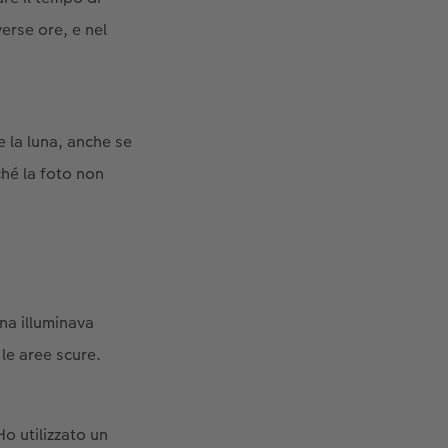
erse ore, e nel
e la luna, anche se
ché la foto non
una illuminava
le aree scure.
o utilizzato un