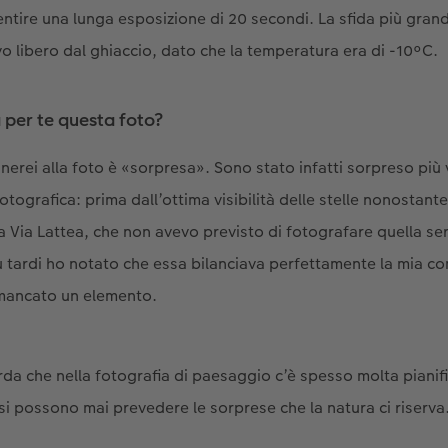
ntire una lunga esposizione di 20 secondi. La sfida più grand
vo libero dal ghiaccio, dato che la temperatura era di -10°C.
a per te questa foto?
nerei alla foto è «sorpresa». Sono stato infatti sorpreso più
tografica: prima dall’ottima visibilità delle stelle nonostante
la Via Lattea, che non avevo previsto di fotografare quella s
ù tardi ho notato che essa bilanciava perfettamente la mia c
 mancato un elemento.
rda che nella fotografia di paesaggio c’è spesso molta piani
si possono mai prevedere le sorprese che la natura ci riserva