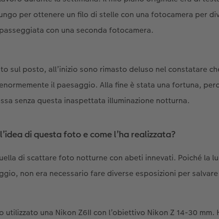
ungo per ottenere un filo di stelle con una fotocamera per div
 passeggiata con una seconda fotocamera.
o sul posto, all’inizio sono rimasto deluso nel constatare ch
 enormemente il paesaggio. Alla fine è stata una fortuna, per
essa senza questa inaspettata illuminazione notturna.
l’idea di questa foto e come l’ha realizzata?
uella di scattare foto notturne con abeti innevati. Poiché la l
ggio, non era necessario fare diverse esposizioni per salvare 
 utilizzato una Nikon Z6II con l’obiettivo Nikon Z 14-30 mm. H