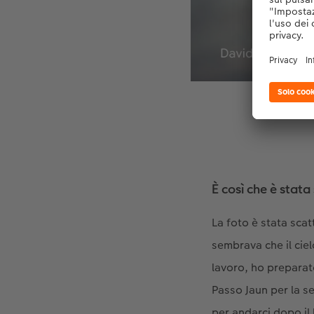
È così che è stat
La foto è stata scat
sembrava che il cie
lavoro, ho preparato 
Passo Jaun per la s
per andarci dopo il 