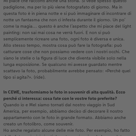
Mi piace che racconti anche una storia. Si vede spesso questo
padiglione, ma per lo più viene fotografato di giorno. Ma in
questa foto è in piena notte e si può immaginare di incontrare di
notte un fantasma che non ci infesta durante il giorno. Un po’
come la magia... questo è anche l’aspetto che mi piace del light
painting: non sai mai cosa ne verrà fuori. E non si può
semplicemente ricreare una foto, ogni foto è diversa e unica.
Allo stesso tempo, mostra cosa può fare la fotografia: può
catturare cose che non possiamo vedere con i nostri occhi. Che
siano le stelle o la figura di luce che diventa visibile solo nella
lunga esposizione. Se qualcuno mi avesse guardato mentre
scattavo la foto, probabilmente avrebbe pensato: «Perché quel
tipo si agita?». (ride).
In CEWE, trasformiamo le foto in souvenir di alta qualità. Ecco
perché ci interessa: cosa fate con le vostre foto preferite?
Quando io e Mel siamo tornati dal nostro viaggio in Sud
America, per esempio, abbiamo deciso di decorare il nostro
appartamento con le foto in grande formato. Abbiamo anche
creato un fotolibro, come souvenir.
Ho anche regalato alcune delle mie foto. Per esempio, ho fatto