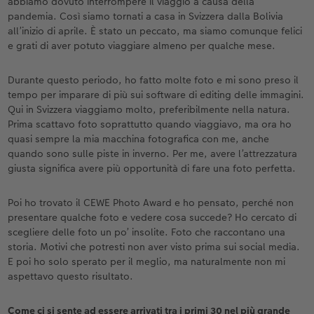
abbiamo dovuto interrompere il viaggio a causa della
pandemia. Così siamo tornati a casa in Svizzera dalla Bolivia
Accessori
Novità
all’inizio di aprile. È stato un peccato, ma siamo comunque felici
e grati di aver potuto viaggiare almeno per qualche mese.
Durante questo periodo, ho fatto molte foto e mi sono preso il
tempo per imparare di più sui software di editing delle immagini.
Qui in Svizzera viaggiamo molto, preferibilmente nella natura.
Prima scattavo foto soprattutto quando viaggiavo, ma ora ho
quasi sempre la mia macchina fotografica con me, anche
quando sono sulle piste in inverno. Per me, avere l’attrezzatura
giusta significa avere più opportunità di fare una foto perfetta.
Poi ho trovato il CEWE Photo Award e ho pensato, perché non
presentare qualche foto e vedere cosa succede? Ho cercato di
scegliere delle foto un po’ insolite. Foto che raccontano una
storia. Motivi che potresti non aver visto prima sui social media.
E poi ho solo sperato per il meglio, ma naturalmente non mi
aspettavo questo risultato.
Come ci si sente ad essere arrivati tra i primi 30 nel più grande