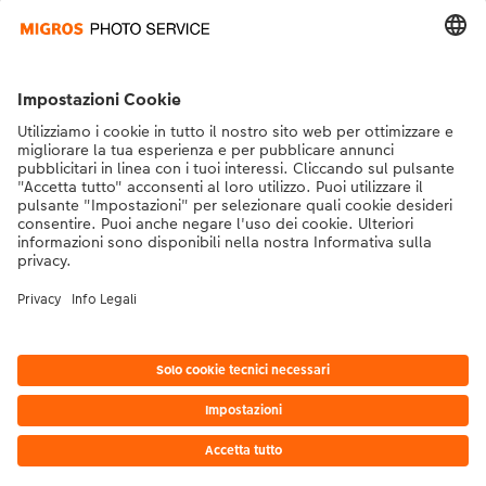
Contatto & aiuto
La Migros
Se hai domande sui prodotti o sull'ordine, non esitare a contattarci dal
lunedì alla domenica dalle 9:00 alle 20:00 (esclusi i giorni festivi) al
numero di telefono
043 5500 292
dal lunedì alla domenica, dalle 9:00 alle
20:00 (festività escluse)
DE
|
FR
|
IT
* I prezzi si intendono IVA inclusa, escl. spese di spedizione come da
listino prezzi.
Il
prodotto mostrato potrebbe avere un prezzo più alto.
|
Termini e condizioni
|
Privacy
|
Info legali