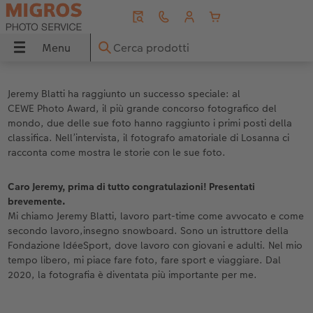
Menu
Menu
FOTOLIBRO CEWE
Stampe foto
Poster e tele
Biglietti di auguri
Fotoregali
Calendari
Foto istantanee
Idee regalo
Ispirazioni
CEWE
Jeremy Blatti ha raggiunto un successo speciale: al
CEWE Photo Award, il più grande concorso fotografico del
Panoramica
Panoramica
Panoramica
Panoramica
Panoramica
Panoramica
Panoramica
Panoramica
Panoramica
mondo, due delle sue foto hanno raggiunto i primi posti della
classifica. Nell’intervista, il fotografo amatoriale di Losanna ci
Formati
Stampe fotografiche classiche
Tela
Biglietti per matrimonio
Cover
Calendari da parete
Foto istantanee
per i nonni
Viaggio & vacanze
racconta come mostra le storie con le sue foto.
guri
Copertine
Foto con cornice
Poster premium
Biglietti per la nascita
Foto puzzle
Calendari da tavolo
Foto istantanee con cornice
per la tua dolce metá
Idee regalo
Caro Jeremy, prima di tutto congratulazioni! Presentati
brevemente.
Mi chiamo Jeremy Blatti, lavoro part-time come avvocato e come
Tipi di carta
Box portafoto
Poster con design
Biglietti per compleanno
Magnete con foto
Calendari per appuntamenti
Foto istantanee con testo
per i bambini
Decorazione murale
secondo lavoro,insegno snowboard. Sono un istruttore della
Fondazione IdéeSport, dove lavoro con giovani e adulti. Nel mio
Finiture
Stampe artistiche
Cornici
Cartoline di ringraziamento
Tazze e borracce
Calendario da cucina
Foto istantanee con design
per i migliori amici
Neonato
tempo libero, mi piace fare foto, fare sport e viaggiare. Dal
2020, la fotografia è diventata più importante per me.
ee
Pagina panoramica
Stampe piccole
Supporto in legno per poster
Inviti
Tessili
Agende
Serie di foto istantanee
per gli amanti degli animali
Consigli fotografici