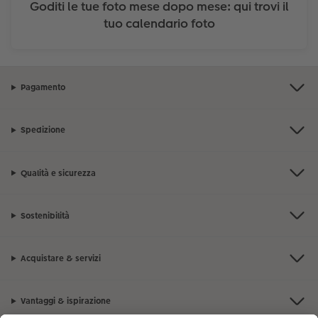
Goditi le tue foto mese dopo mese: qui trovi il
tuo calendario foto
Pagamento
Spedizione
Qualità e sicurezza
Sostenibilità
Acquistare & servizi
Vantaggi & ispirazione