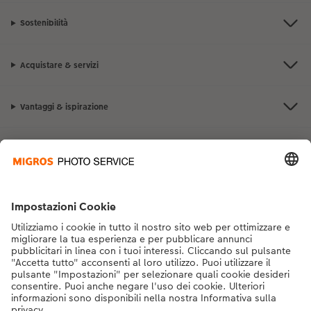
Sostenibilità
Acquistare & servizi
Vantaggi & ispirazione
Contatto & aiuto
La Migros
Se hai domande sui prodotti o sull'ordine, non esitare a contattarci dal
lunedì alla domenica dalle 9:00 alle 20:00 (esclusi i giorni festivi) al
numero di telefono
043 5500 292
dal lunedì alla domenica, dalle 9:00 alle
20:00 (festività escluse)
DE
|
FR
|
IT