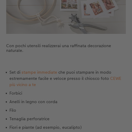
Accessori
Novità
Con pochi utensili realizzerai una raffinata decorazione
naturale.
Set di
stampe immediate
che puoi stampare in modo
estremamente facile e veloce presso il chiosco foto
CEWE
più vicino a te
Forbici
Anelli in legno con corda
Filo
Tenaglia perforatrice
Fiori e piante (ad esempio, eucalipto)