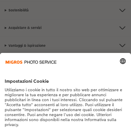
Sostenibilità
Acquistare & servizi
Vantaggi & ispirazione
Contatto & aiuto
La Migros
Se hai domande sui prodotti o sull'ordine, non esitare a contattarci dal
lunedì alla domenica dalle 9:00 alle 20:00 (esclusi i giorni festivi) al
numero di telefono
043 5500 292
dal lunedì alla domenica, dalle 9:00 alle
20:00 (festività escluse)
DE
|
FR
|
IT