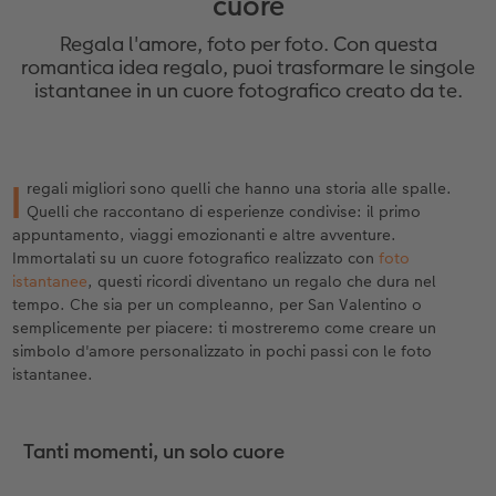
cuore
Custodia personalizzata
Stampe su carta riciclata
Poster con mappa
Altre occasioni
Decorazioni
Calendari da parete con design
Cartoline fotografiche istantanee
per il compleanno
Matrimonio
Regala l'amore, foto per foto. Con questa
Tasca interna
Poster premium
Collage fotografico
Biglietti pieghevoli
Giochi
Calendario da parete A4
Set di foto istantanee
Regali per la festa della mamma
Annuario
romantica idea regalo, puoi trasformare le singole
istantanee in un cuore fotografico creato da te.
FOTOLIBRO CEWE Kids
Set di foto
hexxas
Foto biglietti
Scuola e ufficio
Calendario da parete A4 Panoramico
Collage di foto istantanee
Regali d’addio
Concorsi fotografici
Copertina in pelle e lino
Foto adesivi
Plexiglas
Cartoline postali
Animali domestici
Calendario da parete A3
Foto mosaico istantanee
Fotoregali per Pasqua
Storie dei clienti
I
 & App
regali migliori sono quelli che hanno una storia alle spalle.
Quelli che raccontano di esperienze condivise: il primo
Primi passi
Foto istantanee
Poster in alluminio
Cartoline singole con spedizione diretta
Faber-Castell
Calendario da tavolo quadrato
Fototessere biometriche
per gli sposi
appuntamento, viaggi emozionanti e altre avventure.
Immortalati su un cuore fotografico realizzato con
foto
Come ordinare
Fototessere
Foto su legno
Stampe artistiche
Accessori
Trova la filiale
per l’addio al nubilato
istantanee
, questi ricordi diventano un regalo che dura nel
tempo. Che sia per un compleanno, per San Valentino o
Esempi di clienti
Accessori
Poster Gallery
Foto-box regalo
semplicemente per piacere: ti mostreremo come creare un
simbolo d'amore personalizzato in pochi passi con le foto
istantanee.
Storie dei clienti
Poster su forex
Idee regalo
Coffeetable Book «Art Collection»
Mosaico
Buono regalo CEWE
Tanti momenti, un solo cuore
Accessori
Consigli decorazione murale
Barattolo per croccantini con foto