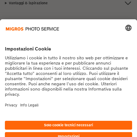
Vantaggi & ispirazione
Contatto & aiuto
La Migros
Se hai domande sui prodotti o sull'ordine, non esitare a contattarci dal
lunedì alla domenica dalle 9:00 alle 20:00 (esclusi i giorni festivi) al
numero di telefono
043 5500 292
dal lunedì alla domenica, dalle 9:00 alle
20:00 (festività escluse)
DE
|
FR
|
IT
* I prezzi si intendono IVA inclusa, escl. spese di spedizione come da
listino prezzi.
Il
prodotto mostrato potrebbe avere un prezzo più alto.
|
Termini e condizioni
|
Privacy
|
Info legali