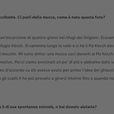
ccitante. Ci parli della mucca, come è nata questa foto?
un’escursione di quattro giorni nei rifugi dei Grigioni. Erav
rifugio Kesch. Si cammina lungo la valle e si ha il Piz Kesch dav
i mucche. Mi sono detto: una mucca così davanti al Piz Kesc
otivo. Poi ci siamo avvicinati un po’ di più e abbiamo dato u
 d’accordo su chi avesse avuto per primo l’idea del ghiaccia
gli scatti X ho poi provato a girarci intorno fino a quando no
a lì di sua spontanea volontà, o hai dovuto aiutarla?