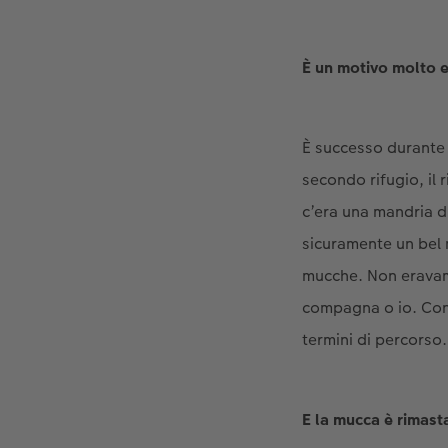
È un motivo molto e
È successo durante 
secondo rifugio, il 
c’era una mandria d
sicuramente un bel m
mucche. Non eravamo
compagna o io. Con 
termini di percorso.
E la mucca è rimast