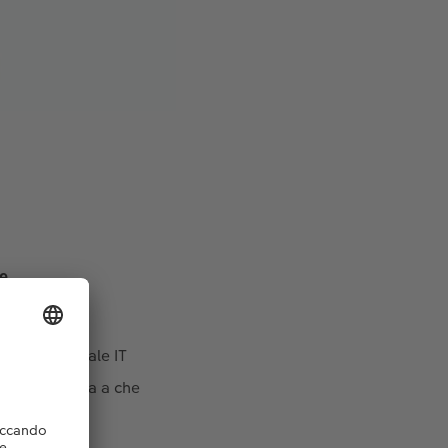
e.
ista aziendale IT
 non ho nulla a che