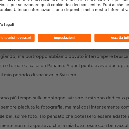
partecipare al CEWE Photo Award?
, non ho mai partecipato a un concorso fotografico prima d’o
o programmato di prendermi un periodo di riposo in Centro e
giando, ma purtroppo abbiamo dovuto interrompere bruscam
a e tornare a casa da Panama. A quel punto avevo due opzion
il mio periodo di vacanza in Svizzera.
orso più tempo sulle montagne svizzere e mi sono dedicato 
 è sempre piaciuta la fotografia, ma mai così intensamente com
lle bellissime foto. Ho pensato che potessero essere adatte
lmente non mi aspettavo che la mia foto fosse così ben accol