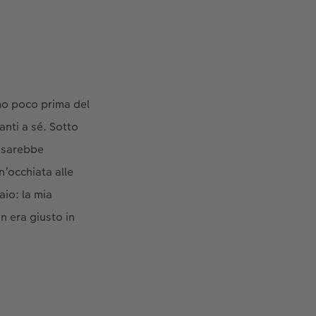
amo poco prima del
anti a sé. Sotto
h sarebbe
n’occhiata alle
io: la mia
n era giusto in