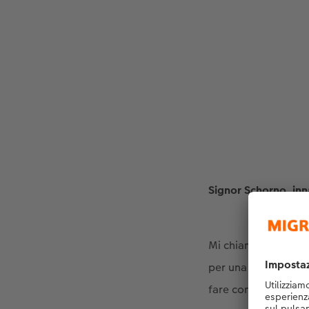
Signor Schorno, inn
Mi chiamo Stefan Sc
per una compagnia d
fare con le foto.