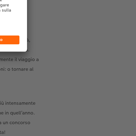
ra. In realtà,
 Sud America.
ente il viaggio a
i: o tornare al
più intensamente
e in quell’anno.
 a un concorso
ta!