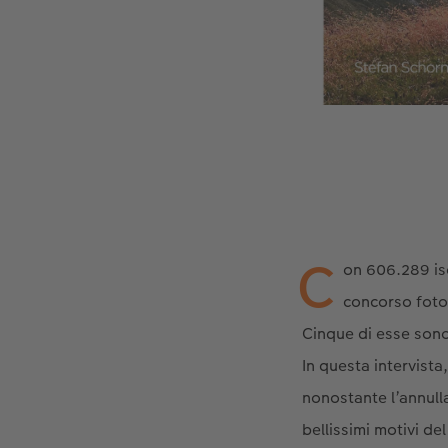
C
on 606.289 isc
concorso fotog
Cinque di esse sono
In questa intervista
nonostante l’annull
bellissimi motivi de