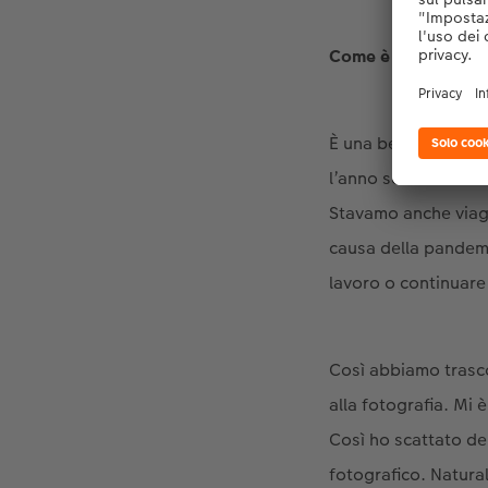
Come è arrivato a 
È una bella domanda
l’anno scorso avev
Stavamo anche viag
causa della pandemi
lavoro o continuare 
Così abbiamo trasc
alla fotografia. Mi
Così ho scattato de
fotografico. Natura