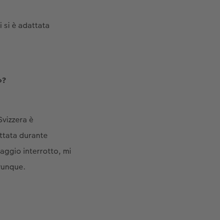
 si è adattata
»?
Svizzera è
attata durante
aggio interrotto, mi
ovunque.