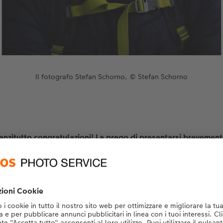
Il fotografo Stefan Schorno, © Stefan Schorno
anzitutto congratulazioni! La prego di presentarsi brevement
horno e vivo a Zurigo con la mia compagna. Lavoro come anal
i assicurazioni nell’area di Zurigo. Quindi professionalmente