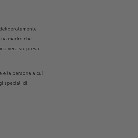
e deliberatamente
i tua madre che
 una vera sorpresa!
e e la persona a cui
i speciali di