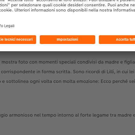
 fotolibro creato da sua figlia, fa un viaggio nel tempo su ci
illi ha inventato un modello molto speciale per questo.
illi mostra foto con momenti speciali condivisi da madre e figlia
orrispondente in forma scritta. Sono ricordi di Lilli, in cui lei
to e sottolinea ogni volta con molta emozione: Ecco perché s
gio armonioso nel tempo intorno al forte legame tra madre e 