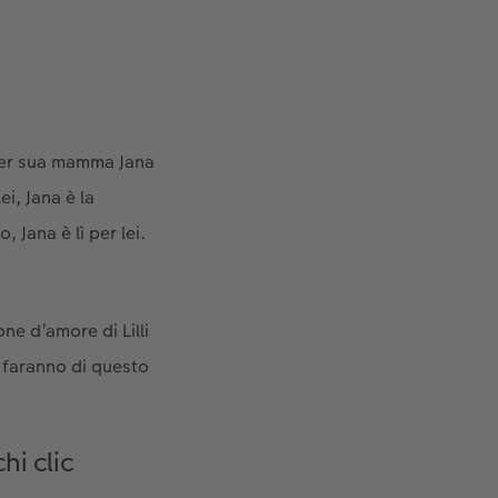
o per sua mamma Jana
i, Jana è la
Jana è lì per lei.
ne d’amore di Lilli
i faranno di questo
i clic