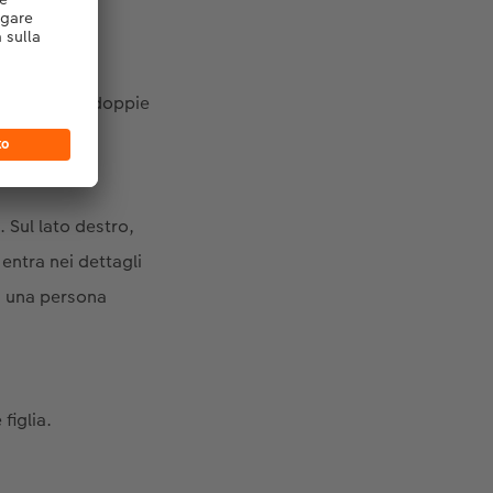
ascuna delle doppie
. Sul lato destro,
 entra nei dettagli
ei una persona
figlia.