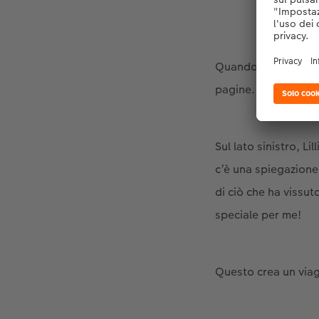
Quando Jana apre il
pagine. Sua figlia L
Sul lato sinistro, L
c’è una spiegazione c
di ciò che ha vissu
speciale per me!
Questo crea un viag