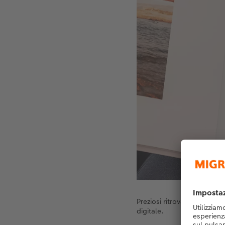
Preziosi ritrovamenti: se tr
digitale.