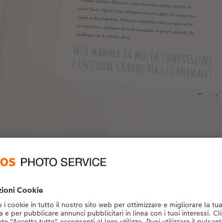
ovi delle foto analogiche durante la ricerca dei ricordi, scannerizzale 