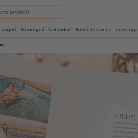
i auguri
Fotoregali
Calendari
Foto istantanee
Idee rega
mma