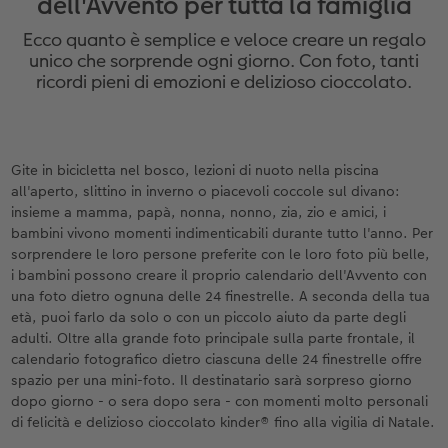
dell'Avvento per tutta la famiglia
Custodia personalizzata
Stampe su carta riciclata
Poster con mappa
Altre occasioni
Decorazioni
Calendari da parete con design
Cartoline fotografiche istantanee
per il compleanno
Matrimonio
Ecco quanto è semplice e veloce creare un regalo
Tasca interna
Poster premium
Collage fotografico
Biglietti pieghevoli
Giochi
Calendario da parete A4
Set di foto istantanee
Regali per la festa della mamma
Annuario
unico che sorprende ogni giorno. Con foto, tanti
ricordi pieni di emozioni e delizioso cioccolato.
FOTOLIBRO CEWE Kids
Set di foto
hexxas
Foto biglietti
Scuola e ufficio
Calendario da parete A4 Panoramico
Collage di foto istantanee
Regali d’addio
Concorsi fotografici
Copertina in pelle e lino
Foto adesivi
Plexiglas
Cartoline postali
Animali domestici
Calendario da parete A3
Foto mosaico istantanee
Fotoregali per Pasqua
Storie dei clienti
 & App
Gite in bicicletta nel bosco, lezioni di nuoto nella piscina
all'aperto, slittino in inverno o piacevoli coccole sul divano:
Primi passi
Foto istantanee
Poster in alluminio
Cartoline singole con spedizione diretta
Faber-Castell
Calendario da tavolo quadrato
Fototessere biometriche
per gli sposi
insieme a mamma, papà, nonna, nonno, zia, zio e amici, i
bambini vivono momenti indimenticabili durante tutto l'anno. Per
Come ordinare
Fototessere
Foto su legno
Stampe artistiche
Accessori
Trova la filiale
per l’addio al nubilato
sorprendere le loro persone preferite con le loro foto più belle,
i bambini possono creare il proprio calendario dell'Avvento con
Esempi di clienti
Accessori
Poster Gallery
Foto-box regalo
una foto dietro ognuna delle 24 finestrelle. A seconda della tua
età, puoi farlo da solo o con un piccolo aiuto da parte degli
adulti. Oltre alla grande foto principale sulla parte frontale, il
Storie dei clienti
Poster su forex
Idee regalo
calendario fotografico dietro ciascuna delle 24 finestrelle offre
spazio per una mini-foto. Il destinatario sarà sorpreso giorno
Coffeetable Book «Art Collection»
Mosaico
Buono regalo CEWE
dopo giorno - o sera dopo sera - con momenti molto personali
di felicità e delizioso cioccolato kinder® fino alla vigilia di Natale.
Accessori
Consigli decorazione murale
Barattolo per croccantini con foto