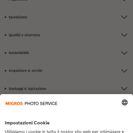
Spedizione
Qualità e sicurezza
Sostenibilità
Acquistare & servizi
Vantaggi & ispirazione
Contatto & aiuto
La Migros