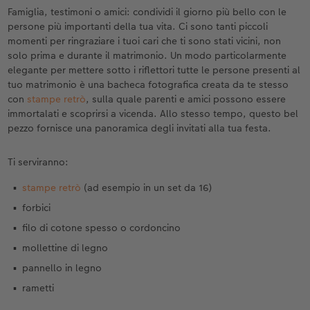
Custodia personalizzata
Stampe su carta riciclata
Poster con mappa
Altre occasioni
Decorazioni
Calendari da parete con design
Cartoline fotografiche istantanee
per il compleanno
Matrimonio
Famiglia, testimoni o amici: condividi il giorno più bello con le
persone più importanti della tua vita. Ci sono tanti piccoli
Tasca interna
Poster premium
Collage fotografico
Biglietti pieghevoli
Giochi
Calendario da parete A4
Set di foto istantanee
Regali per la festa della mamma
Annuario
momenti per ringraziare i tuoi cari che ti sono stati vicini, non
solo prima e durante il matrimonio. Un modo particolarmente
elegante per mettere sotto i riflettori tutte le persone presenti al
FOTOLIBRO CEWE Kids
Set di foto
hexxas
Foto biglietti
Scuola e ufficio
Calendario da parete A4 Panoramico
Collage di foto istantanee
Regali d’addio
Concorsi fotografici
tuo matrimonio è una bacheca fotografica creata da te stesso
con
stampe retrò
, sulla quale parenti e amici possono essere
Copertina in pelle e lino
Foto adesivi
Plexiglas
Cartoline postali
Animali domestici
Calendario da parete A3
Foto mosaico istantanee
Fotoregali per Pasqua
Storie dei clienti
immortalati e scoprirsi a vicenda. Allo stesso tempo, questo bel
 & App
pezzo fornisce una panoramica degli invitati alla tua festa.
Primi passi
Foto istantanee
Poster in alluminio
Cartoline singole con spedizione diretta
Faber-Castell
Calendario da tavolo quadrato
Fototessere biometriche
per gli sposi
Ti serviranno:
Come ordinare
Fototessere
Foto su legno
Stampe artistiche
Accessori
Trova la filiale
per l’addio al nubilato
stampe retrò
(ad esempio in un set da 16)
Esempi di clienti
Accessori
Poster Gallery
Foto-box regalo
forbici
filo di cotone spesso o cordoncino
Storie dei clienti
Poster su forex
Idee regalo
mollettine di legno
pannello in legno
Coffeetable Book «Art Collection»
Mosaico
Buono regalo CEWE
rametti
Accessori
Consigli decorazione murale
Barattolo per croccantini con foto