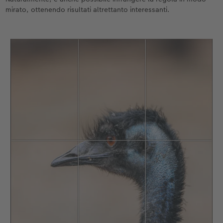
mirato, ottenendo risultati altrettanto interessanti.
Accessori
Novità