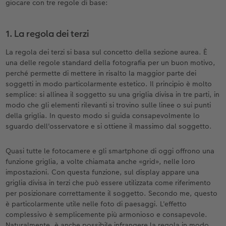
giocare con tre regole di base:
Custodia personalizzata
Stampe su carta riciclata
Poster con mappa
Altre occasioni
Decorazioni
Calendari da parete con design
Cartoline fotografiche istantanee
per il compleanno
Matrimonio
Tasca interna
Poster premium
Collage fotografico
Biglietti pieghevoli
Giochi
Calendario da parete A4
Set di foto istantanee
Regali per la festa della mamma
Annuario
1. La regola dei terzi
FOTOLIBRO CEWE Kids
Set di foto
hexxas
Foto biglietti
Scuola e ufficio
Calendario da parete A4 Panoramico
Collage di foto istantanee
Regali d’addio
Concorsi fotografici
La regola dei terzi si basa sul concetto della sezione aurea. È
una delle regole standard della fotografia per un buon motivo,
perché permette di mettere in risalto la maggior parte dei
Copertina in pelle e lino
Foto adesivi
Plexiglas
Cartoline postali
Animali domestici
Calendario da parete A3
Foto mosaico istantanee
Fotoregali per Pasqua
Storie dei clienti
soggetti in modo particolarmente estetico. Il principio è molto
 & App
semplice: si allinea il soggetto su una griglia divisa in tre parti, in
Primi passi
Foto istantanee
Poster in alluminio
Cartoline singole con spedizione diretta
Faber-Castell
Calendario da tavolo quadrato
Fototessere biometriche
per gli sposi
modo che gli elementi rilevanti si trovino sulle linee o sui punti
della griglia. In questo modo si guida consapevolmente lo
Come ordinare
Fototessere
Foto su legno
Stampe artistiche
Accessori
Trova la filiale
per l’addio al nubilato
sguardo dell'osservatore e si ottiene il massimo dal soggetto.
Esempi di clienti
Accessori
Poster Gallery
Foto-box regalo
Quasi tutte le fotocamere e gli smartphone di oggi offrono una
funzione griglia, a volte chiamata anche «grid», nelle loro
impostazioni. Con questa funzione, sul display appare una
Storie dei clienti
Poster su forex
Idee regalo
griglia divisa in terzi che può essere utilizzata come riferimento
per posizionare correttamente il soggetto. Secondo me, questo
Coffeetable Book «Art Collection»
Mosaico
Buono regalo CEWE
è particolarmente utile nelle foto di paesaggi. L'effetto
complessivo è semplicemente più armonioso e consapevole.
Accessori
Consigli decorazione murale
Barattolo per croccantini con foto
Naturalmente, è anche possibile infrangere la regola in modo