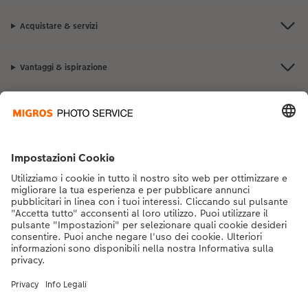
Acquistare & servizi
Vantaggi & ispirazione
Contatto & aiuto
La Migros
Se hai domande sui prodotti o sull'ordine, non esitare a contattarci dal
lunedì alla domenica dalle 9:00 alle 20:00 (esclusi i giorni festivi) al
numero di telefono
043 5500 292
dal lunedì alla domenica, dalle 9:00 alle
20:00 (festività escluse)
DE
|
FR
|
IT