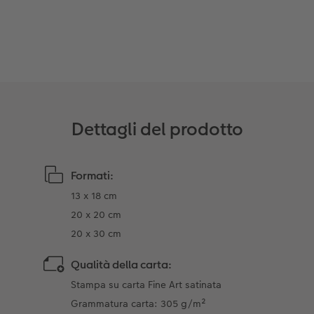
Coffeetable Book «Art Collection»
Mosaico
Buono regalo CEWE
Accessori
Consigli decorazione murale
Barattolo per croccantini con foto
Accessori
Novità
Dettagli del prodotto
Formati:
13 x 18 cm
20 x 20 cm
20 x 30 cm
Qualità della carta:
Stampa su carta Fine Art satinata
Grammatura carta: 305 g/m²