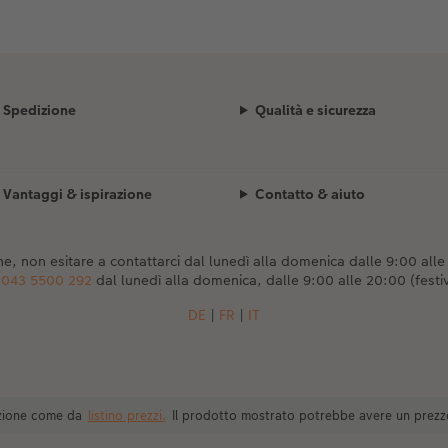
Spedizione
Qualità e sicurezza
Vantaggi & ispirazione
Contatto & aiuto
e, non esitare a contattarci dal lunedì alla domenica dalle 9:00 alle 2
o
043 5500 292
dal lunedì alla domenica, dalle 9:00 alle 20:00 (festiv
DE
|
FR
|
IT
dizione come da
listino prezzi.
Il prodotto mostrato potrebbe avere un prezz