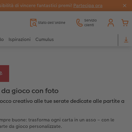
bilità di vincere fantastici premi!
Partecipa ora
Servizio
Stato dell’ordine
clienti
lo
Ispirazioni
Cumulus
 da gioco con foto
occo creativo alle tue serate dedicate alle partite a
mpre buone: trasforma ogni carta in un asso – con le
arte da gioco personalizzate.