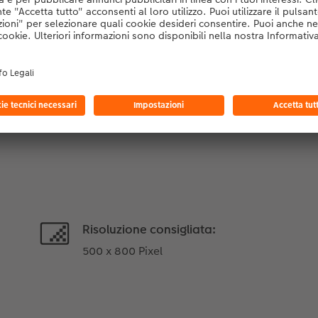
Dettagli del prodotto
Contenuto:
52 carte da poker
e tre jolly in aggiunta
Risoluzione consigliata:
500 x 800 Pixel