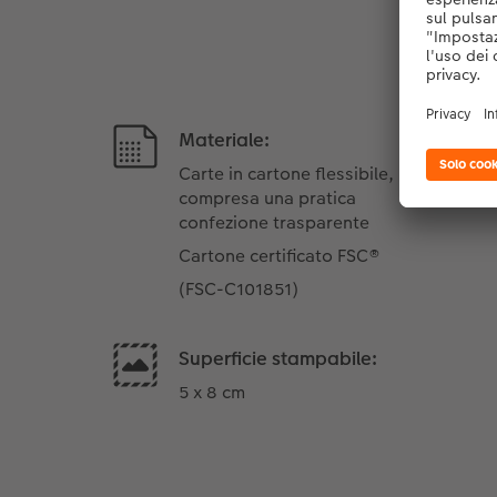
Materiale:
Carte in cartone flessibile,
compresa una pratica
confezione trasparente
Cartone certificato FSC®
(FSC-C101851)
Superficie stampabile:
5 x 8 cm