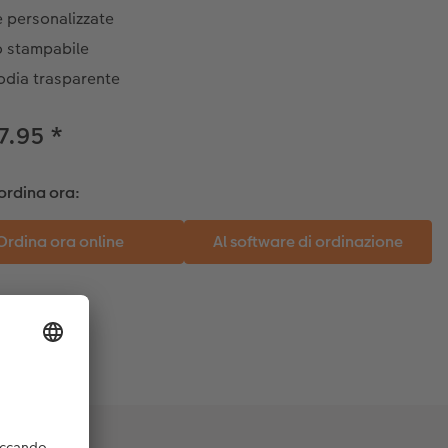
 personalizzate
o stampabile
odia trasparente
7.95
*
ordina ora: