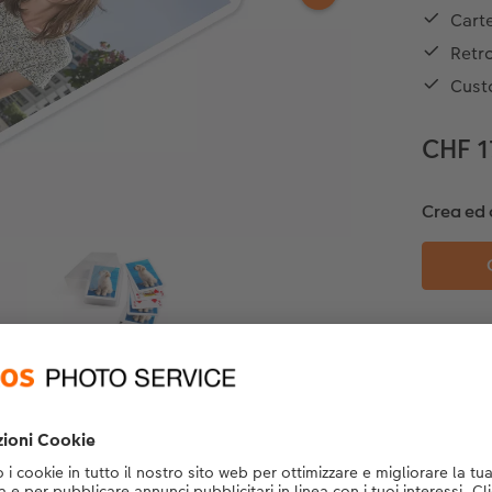
Carte
Retr
Cust
CHF 1
Crea ed 