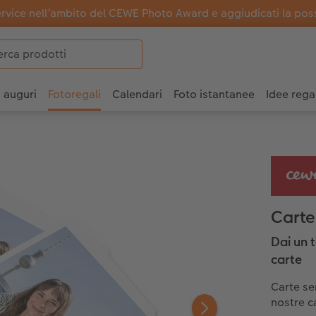
ervice nell’ambito del CEWE Photo Award e aggiudicati la possi
i auguri
Fotoregali
Calendari
Foto istantanee
Idee rega
Carte
Dai un t
carte
Carte se
nostre c