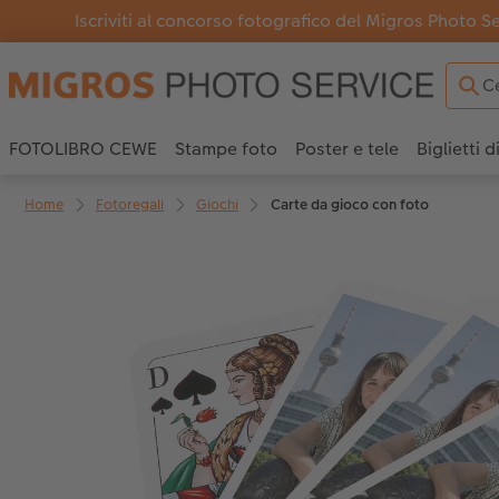
Iscriviti al concorso fotografico del Migros Photo S
FOTOLIBRO CEWE
Stampe foto
Poster e tele
Biglietti d
Home
Fotoregali
Giochi
Carte da gioco con foto