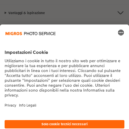
Vantaggi & ispirazione
Contatto & aiuto
La Migros
Se hai domande sui prodotti o sull'ordine, non esitare a contattarci dal
lunedì alla domenica dalle 9:00 alle 20:00 (esclusi i giorni festivi) al
numero di telefono
043 5500 292
dal lunedì alla domenica, dalle 9:00 alle
20:00 (festività escluse)
DE
|
FR
|
IT
* I prezzi si intendono IVA inclusa, escl. spese di spedizione come da
listino prezzi.
Il
prodotto mostrato potrebbe avere un prezzo più alto.
|
Termini e condizioni
|
Privacy
|
Info legali