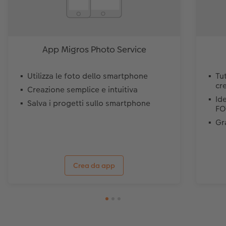
App Migros Photo Service
Utilizza le foto dello smartphone
Tut
cr
Creazione semplice e intuitiva
Id
Salva i progetti sullo smartphone
FO
Gr
Crea da app