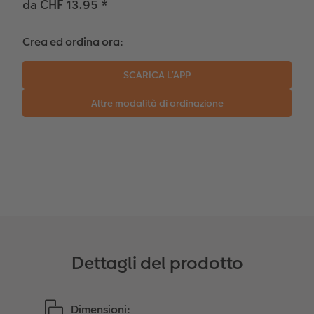
da CHF 13.95
*
Storie dei clienti
Poster su forex
Idee regalo
Crea ed ordina ora:
Coffeetable Book «Art Collection»
Mosaico
Buono regalo CEWE
Accessori
Consigli decorazione murale
Barattolo per croccantini con foto
Accessori
Novità
Dettagli del prodotto
Dimensioni: