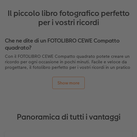
Il piccolo libro fotografico perfetto
per i vostri ricordi
Che ne dite di un FOTOLIBRO CEWE Compatto
quadrato?
Con il FOTOLIBRO CEWE Compatto quadrato potete creare un
ricordo per ogni occasione in pochi minuti. Facile e veloce da
progettare, il fotolibro perfetto per i vostri ricordi in un pratico
formato quadrato.
Anche i momenti più importanti troveranno spazio in questo
Show more
pratico fotolibro. Fino a 202 pagine offrono spazio sufficiente
per catturare le immagini.
E con le opzioni di finitura, anche questo piccolo formato può
presentare i vostri ricordi in modo nobile e discreto.
E se dovete essere veloci, questo fotolibro compatto può
Panoramica di tutti i vantaggi
anche fare centro. In un batter d'occhio, è possibile creare un
bel fotolibro con i momenti migliori delle vostre esperienze,
celebrazioni, feste o vacanze, anche con un numero ridotto di
immagini. Ottimo anche come idea regalo per condividere i