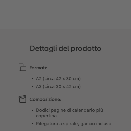
Coffeetable Book «Art Collection»
Mosaico
Buono regalo CEWE
Accessori
Consigli decorazione murale
Barattolo per croccantini con foto
Accessori
Novità
Dettagli del prodotto
Formati:
A2 (circa 42 x 30 cm)
A3 (circa 30 x 42 cm)
Composizione:
Dodici pagine di calendario più
copertina
Rilegatura a spirale, gancio incluso