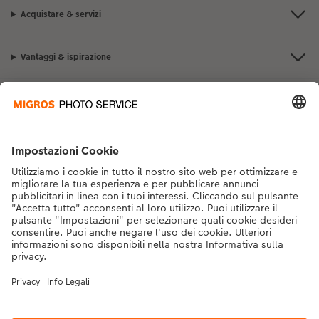
Acquistare & servizi
Vantaggi & ispirazione
Contatto & aiuto
La Migros
Se hai domande sui prodotti o sull'ordine, non esitare a contattarci dal
lunedì alla domenica dalle 9:00 alle 20:00 (esclusi i giorni festivi) al
numero di telefono
043 5500 292
dal lunedì alla domenica, dalle 9:00 alle
20:00 (festività escluse)
DE
|
FR
|
IT
* I prezzi si intendono IVA inclusa, escl. spese di spedizione come da
listino prezzi.
Il