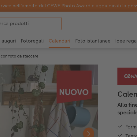
ervice nell’ambito del CEWE Photo Award e aggiudicati la possi
i auguri
Fotoregali
Calendari
Foto istantanee
Idee rega
 con foto da staccare
Calen
Alla fin
special
Form
Tanto