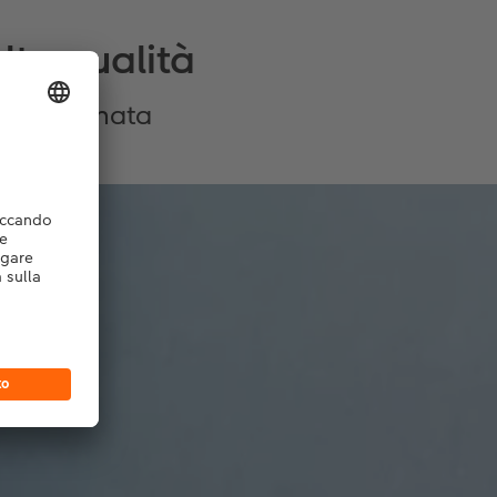
lta qualità
carta satinata