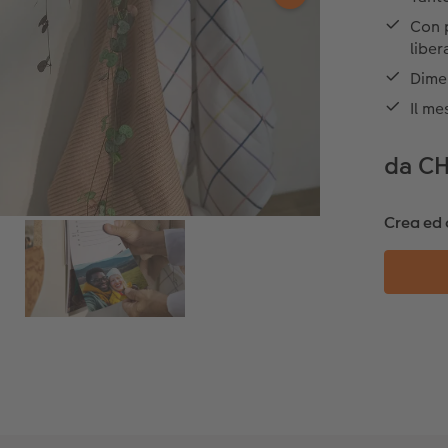
Con p
liber
Dimen
Il me
da CH
Crea ed 