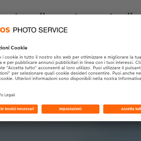
pato sulla nostra carta di a
 sulla stampa digitale di alta qualità su 