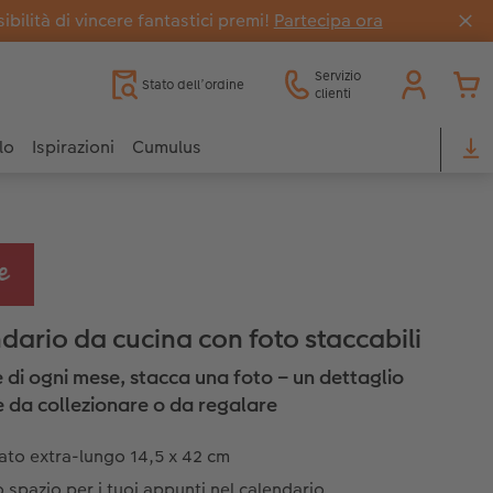
bilità di vincere fantastici premi!
Partecipa ora
Servizio
Stato dell’ordine
clienti
lo
Ispirazioni
Cumulus
dario da cucina con foto staccabili
e di ogni mese, stacca una foto – un dettaglio
e da collezionare o da regalare
ato extra-lungo 14,5 x 42 cm
 spazio per i tuoi appunti nel calendario