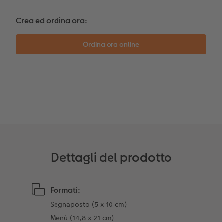
Coffeetable Book «Art Collection»
Mosaico
Buono regalo CEWE
Crea ed ordina ora:
Accessori
Consigli decorazione murale
Barattolo per croccantini con foto
Accessori
Novità
Dettagli del prodotto
Formati:
Segnaposto (5 x 10 cm)
Menù (14,8 x 21 cm)