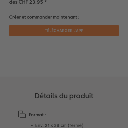
dès CHF 23.95
*
Témoignages clients
Photo sur carton mousse
Idées de cadeaux
Créer et commander maintenant :
Coffeetable Book «Art Collection»
Multi-déco
Carte cadeau CEWE
Accessoires
Conseils décoration murale
Boîte à friandises personnalisée
Accessoires
Nouveautés
Détails du produit
Format :
Env. 21 x 28 cm (fermé)