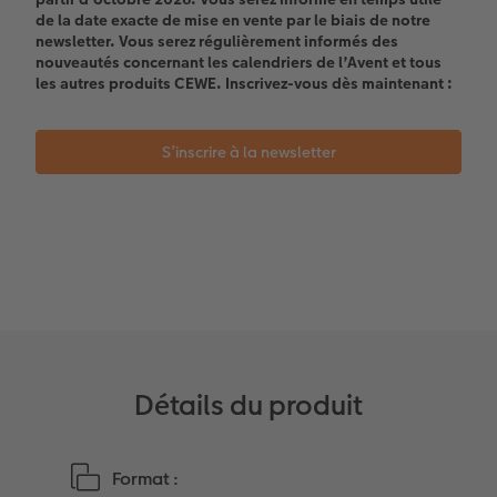
de la date exacte de mise en vente par le biais de notre
Témoignages clients
Photo sur carton mousse
Idées de cadeaux
newsletter. Vous serez régulièrement informés des
nouveautés concernant les calendriers de l’Avent et tous
les autres produits CEWE. Inscrivez-vous dès maintenant :
Coffeetable Book «Art Collection»
Multi-déco
Carte cadeau CEWE
Accessoires
Conseils décoration murale
Boîte à friandises personnalisée
S’inscrire à la newsletter
Accessoires
Nouveautés
Détails du produit
Format :