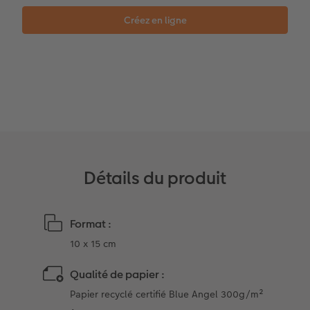
Coffeetable Book «Art Collection»
Multi-déco
Carte cadeau CEWE
Accessoires
Conseils décoration murale
Boîte à friandises personnalisée
Accessoires
Nouveautés
Détails du produit
Format :
10 x 15 cm
Qualité de papier :
Papier recyclé certifié Blue Angel 300g/m²