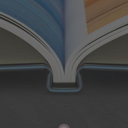
Reliure classique
Avec la reliure classique, les pages intérieures et
les deux pages de garde sont reliées avec de la
colle de haute qualité.
Reliure collée de haute qualité
Niveau maximal de qualité et de
résistance
Disponible pour tous les exemplaires
LIVRE PHOTO CEWE à couverture rigide
Reliure à plat
sur papier standard