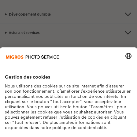
Développement durable
Achats et services
Avantages et suggestions
Contact et aide
La Migros
Si vous avez des questions concernant nos produits ou votre commande,
n'hésitez pas à nous contacter du lundi au dimanche, de 9h00 à 20h00
(hors jours fériés), au numéro de téléphone
043 5500 295
• 7j/7 • de 9h à
20h
DE
|
FR
|
IT