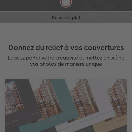
Ouverture à 180° sur chaque page
En savoir plus
En savoir plus
Aucun pli au niveau de la reliure, pour
profiter pleinement de vos photos
Idéal pour les photo panoramiques.
Disponible pour le LIVRE PHOTO CEWE
sur papier photo uniquement
Donnez du relief à vos couvertures
Laissez parler votre créativité et mettez en scène
vos photos de manière unique