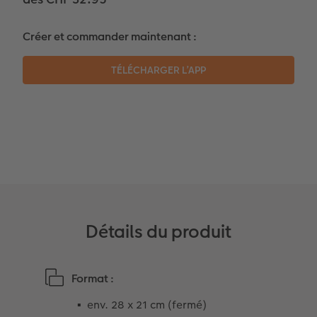
Témoignages clients
Photo sur carton mousse
Idées de cadeaux
Créer et commander maintenant :
Coffeetable Book «Art Collection»
Multi-déco
Carte cadeau CEWE
Accessoires
Conseils décoration murale
Boîte à friandises personnalisée
Accessoires
Nouveautés
Détails du produit
Format :
env. 28 x 21 cm (fermé)