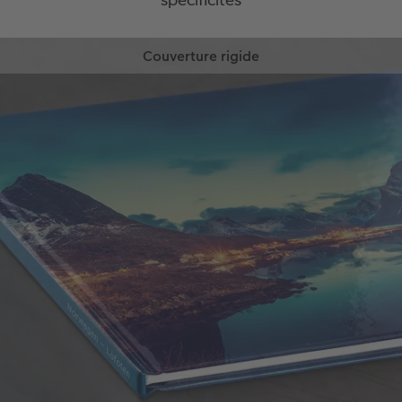
Couverture rigide
La couverture connue et appréciée des albums
photo protège votre LIVRE PHOTO CEWE de
l’extérieur.
Ultra haute résistance
Le recto, le verso et la tranche sont
entièrement personnalisables
Effets reliefs disponibles sur le titre de la
couverture (vernis, argent ou or au choix)