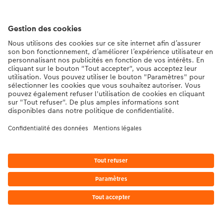
Contact et aide
La Migros
Si vous avez des questions concernant nos produits ou votre commande,
n'hésitez pas à nous contacter du lundi au dimanche, de 9h00 à 20h00
(hors jours fériés), au numéro de téléphone
043 5500 295
• 7j/7 • de 9h à
20h
DE
|
FR
|
IT
* Les prix s’entendent TVA comprise, frais de traitement et/ou d’envoi en sus,
conformément aux
tarifs.
Le produit présenté a éventuellement un prix plus élevé.
|
Conditions générales
|
Protection des données
|
Mentions légales