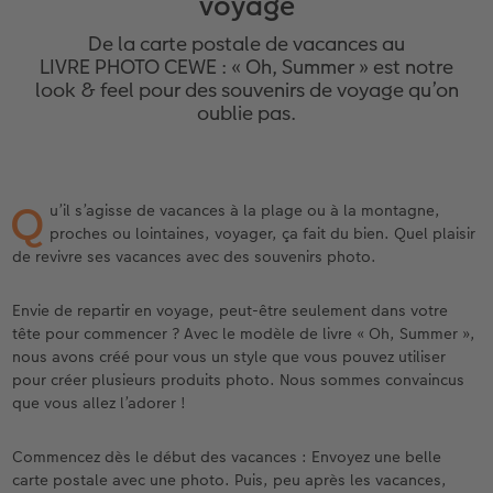
voyage
eaux
Étui personnalisé
Tirages photo sur papier recyclé
Affiche carte personnalisée
Autres occasions
Décoration
Calendriers muraux avec design
Carte de vœux personnalisée
pour l’anniversaire
Mariage
De la carte postale de vacances au
Pochette souvenirs
Poster premium
Pêle-mêle
Cartes à rabat
Jeux
Calendrier mural A4
Planche de photos
Cadeaux de fête des mères
Livre de l’année
LIVRE PHOTO CEWE : « Oh, Summer » est notre
look & feel pour des souvenirs de voyage qu’on
oublie pas.
LIVRE PHOTO CEWE Bébé
Lot de photos
hexxas
Cartes photo
École et bureau
Calendrier mural A4 Panorama
Pêle-mêle
Cadeaux pour le départ
Concours photos
Couverture en cuir et en lin
Autocollants photo
Photo sous plexi
Cartes postales
Animaux de compagnie
Calendrier mural A3
Photo polyptique
Cadeaux photo pour Pâques
Témoignages
 & App
Q
u’il s’agisse de vacances à la plage ou à la montagne,
Premières étapes
Tirages immédiats
Photo sur alu-dibond
Carte à l’unité
Faber-Castell
Calendrier de bureau carré
Photos d’identité biométriques
pour les jeunes mariés
proches ou lointaines, voyager, ça fait du bien. Quel plaisir
de revivre ses vacances avec des souvenirs photo.
Possibilités de commande
Photo d’identité
Photo sur bois
Tirages créatifs
Accessoires
Trouvez un magasin
pour l’EVJF
Envie de repartir en voyage, peut-être seulement dans votre
Exemples
Accessoires
Tableau photo Prestige
Boîte cadeau photo
tête pour commencer ? Avec le modèle de livre « Oh, Summer »,
nous avons créé pour vous un style que vous pouvez utiliser
Témoignages clients
Photo sur carton mousse
Idées de cadeaux
pour créer plusieurs produits photo. Nous sommes convaincus
que vous allez l’adorer !
Coffeetable Book «Art Collection»
Multi-déco
Carte cadeau CEWE
Commencez dès le début des vacances : Envoyez une belle
carte postale avec une photo. Puis, peu après les vacances,
Accessoires
Conseils décoration murale
Boîte à friandises personnalisée