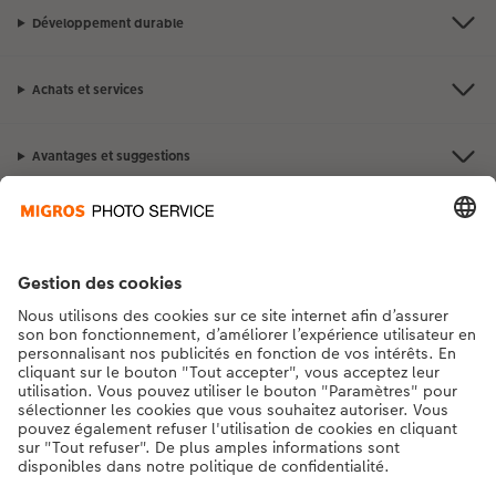
Développement durable
Achats et services
Avantages et suggestions
Contact et aide
La Migros
Si vous avez des questions concernant nos produits ou votre commande,
n'hésitez pas à nous contacter du lundi au dimanche, de 9h00 à 20h00
(hors jours fériés), au numéro de téléphone
043 5500 295
• 7j/7 • de 9h à
20h
DE
|
FR
|
IT