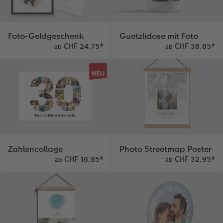
Kundenbeispiele
Hartschaum
Geschenkidee
Foto-Geldgeschenk
Guetzlidose mit Foto
Kundengeschichten
Mehrteiler
CEWE Geschenkgutschein
CHF 24.75
*
CHF 38.85
*
ab
ab
Coffeetable Book «Art Collection»
Wandgestaltung
Foto-Leckerlidose
CEWE FOTOBUCH per PDF
Zubehör
Neuheiten
Zubehör
Zahlencollage
Photo Streetmap Poster
CHF 16.85
*
CHF 32.95
*
ab
ab