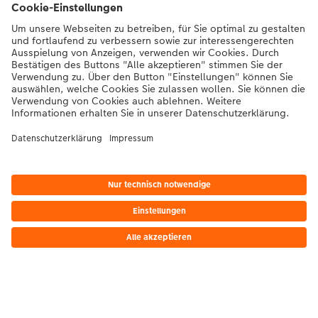
Kontakt & Hilfe
Mehr Informationen
Die Migros
Bei Fragen zu Produkten oder der Bestellung können Sie uns gerne von
Montag bis Samstag von 8:00 – 20:00 Uhr und Sonntag von 10:00 –
20:00 Uhr (gesetzliche Feiertage ausgenommen) unter der
Telefonnummer
043 5500 564
kontaktieren.
DE
|
FR
|
IT
*Die Preise gelten inkl. MWST zzgl. Versandkosten gem.
Preisliste
Das abgebildete
Produkt hat ggfs. einen höheren Preis.
|
AGB
|
Datenschutz
|
Impressum