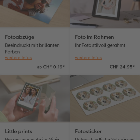
Kundenbeispiele
Hartschaum
Geschenkidee
Kundengeschichten
Mehrteiler
CEWE Geschenkgutschein
Fotoabzüge
Foto im Rahmen
Coffeetable Book «Art Collection»
Wandgestaltung
Foto-Leckerlidose
Beeindruckt mit brillanten
Ihr Foto stilvoll gerahmt
Farben
CEWE FOTOBUCH per PDF
Zubehör
Neuheiten
weitere Infos
weitere Infos
CHF 0.19
*
CHF 24.95
*
ab
Zubehör
Little prints
Fotosticker
Herzensmomente im Mini-
Unterschiedliche Setgrössen