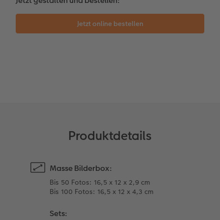
Jetzt gestalten und bestellen:
Kundengeschichten
Mehrteiler
CEWE Geschenkgutschein
Coffeetable Book «Art Collection»
Wandgestaltung
Foto-Leckerlidose
CEWE FOTOBUCH per PDF
Zubehör
Neuheiten
Zubehör
Produktdetails
Masse Bilderbox:
Bis 50 Fotos: 16,5 x 12 x 2,9 cm
Bis 100 Fotos: 16,5 x 12 x 4,3 cm
Sets: