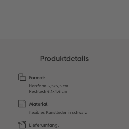
Kundengeschichten
Mehrteiler
CEWE Geschenkgutschein
Coffeetable Book «Art Collection»
Wandgestaltung
Foto-Leckerlidose
CEWE FOTOBUCH per PDF
Zubehör
Neuheiten
Zubehör
Produktdetails
Format:
Herzform 6,5x5,5 cm
Rechteck 6,1x4,6 cm
Material:
flexibles Kunstleder in schwarz
Lieferumfang: