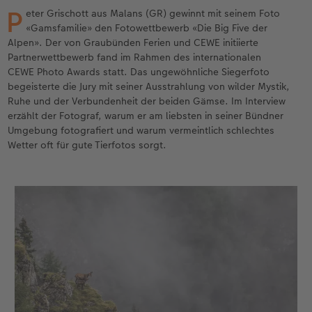
en
Personalisierter Schuber
Matte Prints
Photo Streetmap Poster
Weitere Anlässe
Dekoration
Wandkalender mit Design
Sofortgrusskarten
Zum Geburtstag
Hochzeit
P
eter Grischott aus Malans (GR) gewinnt mit seinem Foto
«Gamsfamilie» den Fotowettbewerb «Die Big Five der
Erinnerungstasche
Premium Poster
Fotocollage
Klappkarten
Spiele
Wandkalender A4
Sofortfotosets
Muttertagsgeschenke
Jahrbuch
Alpen». Der von Graubünden Ferien und CEWE initiierte
Partnerwettbewerb fand im Rahmen des internationalen
CEWE FOTOBUCH Kids
Fotosets
hexxas
Fotokarten
Schule & Büro
Wandkalender A4 Panorama
Sofortcollagen
Geschenke zum Abschied
Fotowettbewerbe
CEWE Photo Awards statt. Das ungewöhnliche Siegerfoto
begeisterte die Jury mit seiner Ausstrahlung von wilder Mystik,
Ruhe und der Verbundenheit der beiden Gämse. Im Interview
Einband mit Leder und Leinen
Fotosticker
Acrylglas
Postkarten
Haustiere
Wandkalender A3
Mehrteilige Sofortfotos
Fotogeschenke zum Osterfest
Kundengeschichten
erzählt der Fotograf, warum er am liebsten in seiner Bündner
 & App
Umgebung fotografiert und warum vermeintlich schlechtes
Erste Schritte
Sofortfotos
Alu Dibond
Einzelkarten im Direktversand
Faber-Castell
Tischkalender Quadratisch
Biometrische Passfotos
für Brautpaare
Wetter oft für gute Tierfotos sorgt.
Bestellwege
Passfotos
Foto auf Holz
Art Prints
Zubehör
Filiale finden
für den JGA
Webinare
Zubehör
Gallery Print
Foto-Geschenkbox
Kundenbeispiele
Hartschaum
Geschenkidee
Kundengeschichten
Mehrteiler
CEWE Geschenkgutschein
Coffeetable Book «Art Collection»
Wandgestaltung
Foto-Leckerlidose