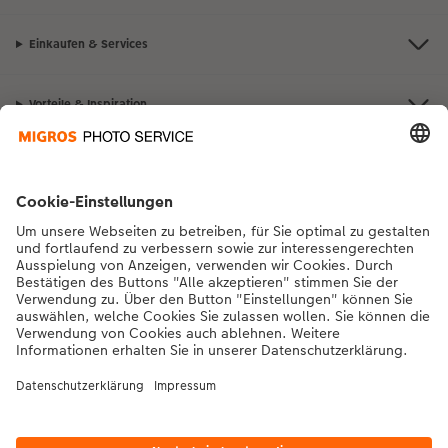
Einkaufen & Services
Vorteile & Inspiration
Kontakt & Hilfe
Die Migros
Bei Fragen zu Produkten oder der Bestellung können Sie uns gerne von
Montag bis Samstag von 8:00 – 20:00 Uhr und Sonntag von 10:00 –
20:00 Uhr (gesetzliche Feiertage ausgenommen) unter der
Telefonnummer
043 5500 564
kontaktieren.
DE
|
FR
|
IT