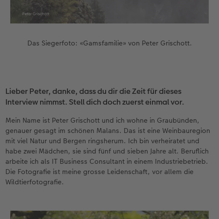
CEWE FOTOBUCH per PDF
Zubehör
Neuheiten
Zubehör
Das Siegerfoto: «Gamsfamilie» von Peter Grischott.
Lieber Peter, danke, dass du dir die Zeit für dieses
Interview nimmst. Stell dich doch zuerst einmal vor.
Mein Name ist Peter Grischott und ich wohne in Graubünden,
genauer gesagt im schönen Malans. Das ist eine Weinbauregion
mit viel Natur und Bergen ringsherum. Ich bin verheiratet und
habe zwei Mädchen, sie sind fünf und sieben Jahre alt. Beruflich
arbeite ich als IT Business Consultant in einem Industriebetrieb.
Die Fotografie ist meine grosse Leidenschaft, vor allem die
Wildtierfotografie.