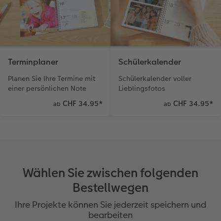
Kundenbeispiele
Hartschaum
Geschenkidee
Kundengeschichten
Mehrteiler
CEWE Geschenkgutschein
Terminplaner
Schülerkalender
Coffeetable Book «Art Collection»
Wandgestaltung
Foto-Leckerlidose
Planen Sie Ihre Termine mit
Schülerkalender voller
CEWE FOTOBUCH per PDF
Zubehör
Neuheiten
einer persönlichen Note
Lieblingsfotos
CHF 34.95
*
CHF 34.95
*
ab
ab
Zubehör
Wählen Sie zwischen folgenden
Bestellwegen
Ihre Projekte können Sie jederzeit speichern und
bearbeiten