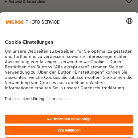
Vorteile & Inspiration
Kontakt & Hilfe
Die Migros
Bei Fragen zu Produkten oder der Bestellung können Sie uns gerne von
Montag bis Samstag von 8:00 – 20:00 Uhr und Sonntag von 10:00 –
20:00 Uhr (gesetzliche Feiertage ausgenommen) unter der
Telefonnummer
043 5500 564
kontaktieren.
DE
|
FR
|
IT
*Die Preise gelten inkl. MWST zzgl. Versandkosten gem.
Preisliste
Das abgebildete
Produkt hat ggfs. einen höheren Preis.
|
AGB
|
Datenschutz
|
Impressum