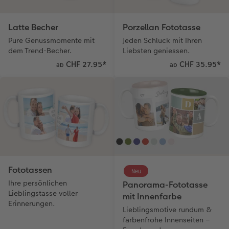
Kundenbeispiele
Hartschaum
Geschenkidee
Latte Becher
Porzellan Fototasse
Pure Genussmomente mit
Jeden Schluck mit Ihren
Kundengeschichten
Mehrteiler
CEWE Geschenkgutschein
dem Trend-Becher.
Liebsten geniessen.
CHF 27.95
*
CHF 35.95
*
Coffeetable Book «Art Collection»
Wandgestaltung
Foto-Leckerlidose
ab
ab
CEWE FOTOBUCH per PDF
Zubehör
Neuheiten
Zubehör
Fototassen
Neu
Ihre persönlichen
Panorama-Fototasse
Lieblingstasse voller
mit Innenfarbe
Erinnerungen.
Lieblingsmotive rundum &
farbenfrohe Innenseiten –