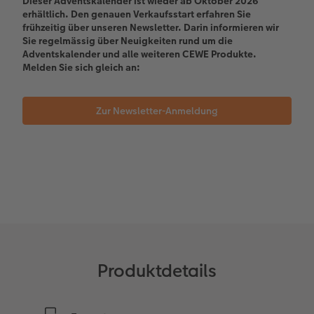
Dieser Adventskalender ist wieder ab Oktober 2026
erhältlich. Den genauen Verkaufsstart erfahren Sie
Kundenbeispiele
Hartschaum
Geschenkidee
frühzeitig über unseren Newsletter. Darin informieren wir
Sie regelmässig über Neuigkeiten rund um die
Adventskalender und alle weiteren CEWE Produkte.
Kundengeschichten
Mehrteiler
CEWE Geschenkgutschein
Melden Sie sich gleich an:
Coffeetable Book «Art Collection»
Wandgestaltung
Foto-Leckerlidose
Zur Newsletter-Anmeldung
CEWE FOTOBUCH per PDF
Zubehör
Neuheiten
Zubehör
Produktdetails