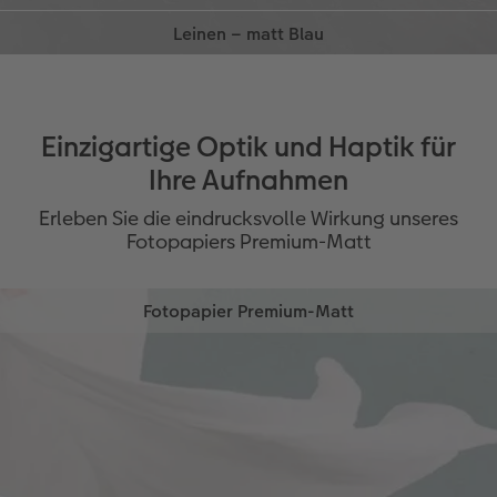
Ideal für Hochzeitserinnerungen
möglich
Wertiges Leinen mit Sruktur
Veredelung in Roségold, Gold oder Silber
Ideal für Fernreise, Hochzeit oder
möglich
Jahresrückblick
Veredelung in Roségold, Gold oder Silber
möglich
Einzigartige Optik und Haptik für
Ihre Aufnahmen
Erleben Sie die eindrucksvolle Wirkung unseres
Fotopapiers Premium-Matt