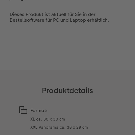
Kundengeschichten
Mehrteiler
CEWE Geschenkgutschein
Coffeetable Book «Art Collection»
Wandgestaltung
Foto-Leckerlidose
CEWE FOTOBUCH per PDF
Zubehör
Neuheiten
Zubehör
Produktdetails
Format:
XL ca. 30 x 30 cm
XXL Panorama ca. 38 x 29 cm