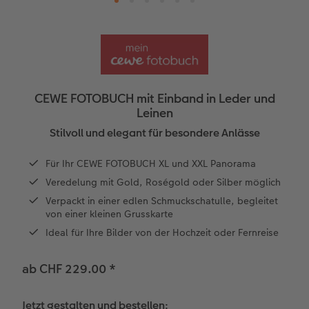
Panoramaseite
Little Prints
Posterleiste
Einladungskarten
Textilien
Taschenkalender
Sofortfotostreifen
Für Tierfreunde
Fototipps
en
Personalisierter Schuber
Matte Prints
Photo Streetmap Poster
Weitere Anlässe
Dekoration
Wandkalender mit Design
Sofortgrusskarten
Zum Geburtstag
Hochzeit
Erinnerungstasche
Premium Poster
Fotocollage
Klappkarten
Spiele
Wandkalender A4
Sofortfotosets
Muttertagsgeschenke
Jahrbuch
CEWE FOTOBUCH mit Einband in Leder und
Leinen
CEWE FOTOBUCH Kids
Fotosets
hexxas
Fotokarten
Schule & Büro
Wandkalender A4 Panorama
Sofortcollagen
Geschenke zum Abschied
Fotowettbewerbe
Stilvoll und elegant für besondere Anlässe
Fotosticker
Acrylglas
Postkarten
Haustiere
Wandkalender A3
Mehrteilige Sofortfotos
Fotogeschenke zum Osterfest
Kundengeschichten
Einband mit Leder und Leinen
 & App
Für Ihr CEWE FOTOBUCH XL und XXL Panorama
Veredelung mit Gold, Roségold oder Silber möglich
Erste Schritte
Sofortfotos
Alu Dibond
Einzelkarten im Direktversand
Faber-Castell
Tischkalender Quadratisch
Biometrische Passfotos
für Brautpaare
Verpackt in einer edlen Schmuckschatulle, begleitet
von einer kleinen Grusskarte
Bestellwege
Passfotos
Foto auf Holz
Art Prints
Zubehör
Filiale finden
für den JGA
Ideal für Ihre Bilder von der Hochzeit oder Fernreise
Webinare
Zubehör
Gallery Print
Foto-Geschenkbox
ab CHF 229.00
*
Kundenbeispiele
Hartschaum
Geschenkidee
Jetzt gestalten und bestellen: