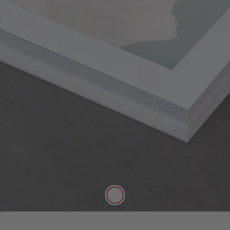
Fotopapier Premium-Matt
Erleben Sie Ihre schönsten Fotos mit
aussergewöhnlicher Farbbrillanz und faszinierender
Tiefenschärfe auf dem einzigartigen Fotopapier
Premium-Matt. Die reflexionsfreie tiefmatte
Oberfläche sorgt für eine herausragende
Bildqualität mit lebendiger Optik und exzellenter
Haptik.
Ausbelichtetes Fotopapier von FUJIFILM
FSC®-zertifiziertes Fotopapier
Dezente Farben und edle Optik
Samtweiche, reflektionsfreie Oberfläche
Perfekte Darstellung der Doppelseiten
dank Lay-Flat-Bindung