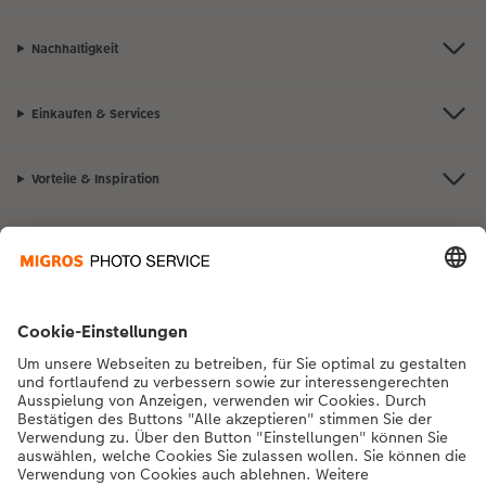
Nachhaltigkeit
Einkaufen & Services
Vorteile & Inspiration
Kontakt & Hilfe
Die Migros
Bei Fragen zu Produkten oder der Bestellung können Sie uns gerne von
Montag bis Samstag von 8:00 – 20:00 Uhr und Sonntag von 10:00 –
20:00 Uhr (gesetzliche Feiertage ausgenommen) unter der
Telefonnummer
043 5500 564
kontaktieren.
DE
|
FR
|
IT