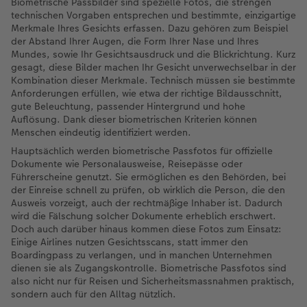
Biometrische Passbilder sind spezielle Fotos, die strengen
technischen Vorgaben entsprechen und bestimmte, einzigartige
Merkmale Ihres Gesichts erfassen. Dazu gehören zum Beispiel
der Abstand Ihrer Augen, die Form Ihrer Nase und Ihres
Mundes, sowie Ihr Gesichtsausdruck und die Blickrichtung. Kurz
gesagt, diese Bilder machen Ihr Gesicht unverwechselbar in der
Kombination dieser Merkmale. Technisch müssen sie bestimmte
Anforderungen erfüllen, wie etwa der richtige Bildausschnitt,
gute Beleuchtung, passender Hintergrund und hohe
Auflösung. Dank dieser biometrischen Kriterien können
Menschen eindeutig identifiziert werden.
Hauptsächlich werden biometrische Passfotos für offizielle
Dokumente wie Personalausweise, Reisepässe oder
Führerscheine genutzt. Sie ermöglichen es den Behörden, bei
der Einreise schnell zu prüfen, ob wirklich die Person, die den
Ausweis vorzeigt, auch der rechtmäßige Inhaber ist. Dadurch
wird die Fälschung solcher Dokumente erheblich erschwert.
Doch auch darüber hinaus kommen diese Fotos zum Einsatz:
Einige Airlines nutzen Gesichtsscans, statt immer den
Boardingpass zu verlangen, und in manchen Unternehmen
dienen sie als Zugangskontrolle. Biometrische Passfotos sind
also nicht nur für Reisen und Sicherheitsmassnahmen praktisch,
sondern auch für den Alltag nützlich.