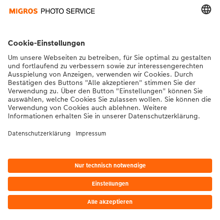
Vorteile & Inspiration
Kontakt & Hilfe
Die Migros
Bei Fragen zu Produkten oder der Bestellung können Sie uns gerne von
Montag bis Samstag von 8:00 – 20:00 Uhr und Sonntag von 10:00 –
20:00 Uhr (gesetzliche Feiertage ausgenommen) unter der
Telefonnummer
043 5500 564
kontaktieren.
DE
|
FR
|
IT
*Die Preise gelten inkl. MWST zzgl. Versandkosten gem.
Preisliste
Das abgebildete
Produkt hat ggfs. einen höheren Preis.
|
AGB
|
Datenschutz
|
Impressum