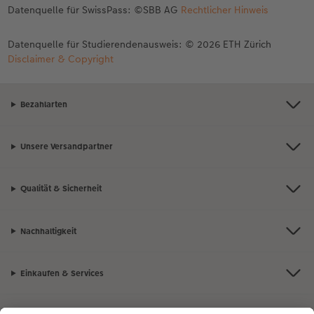
Datenquelle für SwissPass: ©SBB AG
Rechtlicher Hinweis
Datenquelle für Studierendenausweis: © 2026 ETH Zürich
Disclaimer & Copyright
Bezahlarten
Unsere Versandpartner
Qualität & Sicherheit
Nachhaltigkeit
Einkaufen & Services