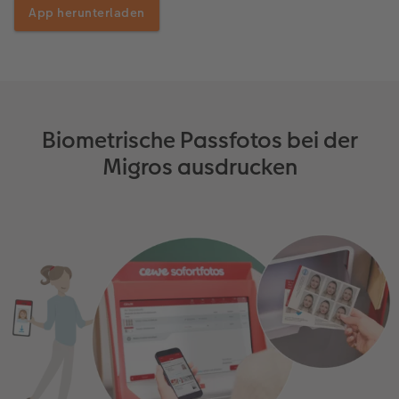
Kundengeschichten
Mehrteiler
CEWE Geschenkgutschein
App herunterladen
Coffeetable Book «Art Collection»
Wandgestaltung
Foto-Leckerlidose
CEWE FOTOBUCH per PDF
Zubehör
Neuheiten
Biometrische Passfotos bei der
Zubehör
Migros ausdrucken