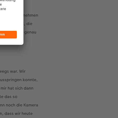
 Momente
chönheit wahrnehmen
ken einfängt, die
gar nicht so genau
frieren».
wegs war. Wir
rausspringen konnte,
mir hat sich dann
te das so
dann noch die Kamera
n, dass wir heute