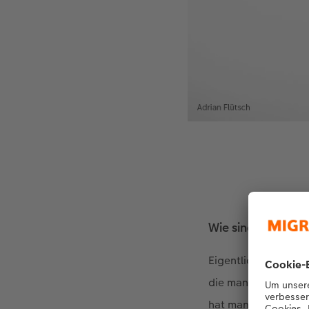
Wie sind Sie zur
Eigentlich über da
die man am Kiosk k
hat man dann einen