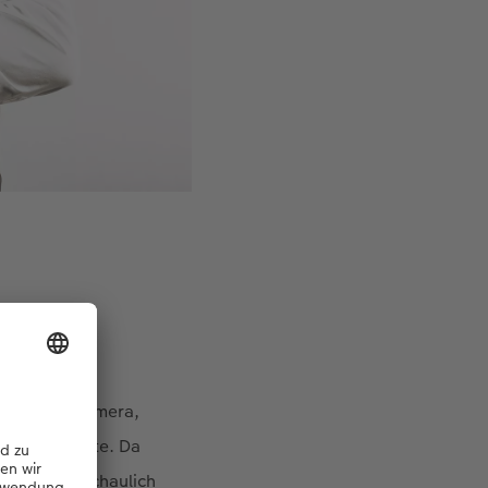
 analogen Kamera,
machen wollte. Da
o dabei anschaulich