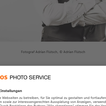
Fotograf Adrian Flütsch, © Adrian Flütsch
 Fotografie gekommen?
s Snowboarden. Die Anfänge waren mit einer ganz einfachen,
aufen konnte. Man musste sie aufziehen, wenn man ein Foto 
 24er Film mitgenommen und war überglücklich, wenn ein Fot