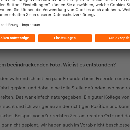
 Es hat mich einfach fasziniert, vor allem die Möglichkeit,
mente, die das menschliche Auge gar nicht in ihrer ganzen S
piel der Schnee spritzt und man diese einzelnen Schneebroc
ält. Wenn man als Beobachter daneben steht, nimmt man das 
ganz andere Wirkung. Mit der Fotografie kann ich die Zeit «ein
em beeindruckenden Foto. Wie ist es entstanden?
nden während ich mit ein paar Freunden beim Freeriden unter
fahrt geplant und dabei eine tolle Stelle gefunden, wo man 
eiten. Das war einfach naturgegeben. Ein guter Kollege von 
ersucht und ich war genau an der richtigen Position und konn
sisches Beispiel von «Zur rechten Zeit am rechten Ort» und 
 gar nicht geplant, wir haben auch im Vorab nicht beschlosse