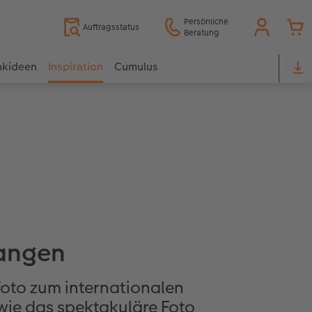
Persönliche
Auftragsstatus
Beratung
nkideen
Inspiration
Cumulus
fangen
foto zum internationalen
wie das spektakuläre Foto