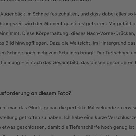
ugenblick im Schnee festzuhalten, und dass dabei alles so kri
chtungszeit wird der Moment quasi festgefroren. Mir gefällt a
 einnimmt. Diese Körperhaltung, dieses Nach-Vorne-Drücken
as Bild hinwegfliegen. Dazu die Weitsicht, im Hintergrund das
den Schnee noch mehr zum Scheinen bringt. Der Tiefschnee u
timmung – einfach das Gesamtbild, das diesen besonderen
usforderung an diesem Foto?
ucht man das Glück, genau die perfekte Millisekunde zu erwi
stellung getroffen zu haben. Ich habe eine kurze Verschlussze
 etwas geschlossen, damit die Tiefenschärfe hoch genug ist.