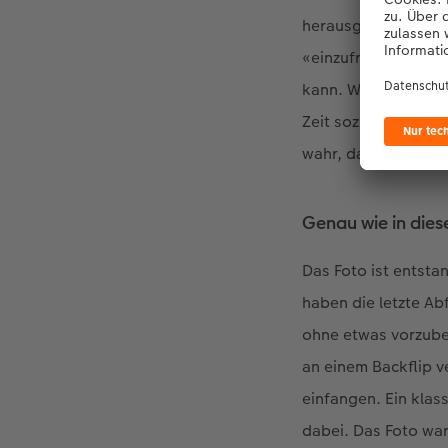
herausgekommen ist.
«einzufrieren». Mo
kann. Wenn zum Beis
Zeit sozusagen anh
wahr, das hat eine 
Genau wie in dies
Das Foto ist entsta
haben die letzte Ab
ohne etwas vorzuber
an einem Backflip v
einfangen. Ein klas
dabei. Das Foto war