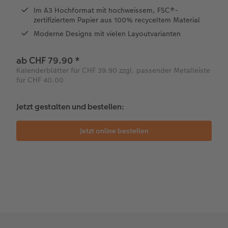
Kundengeschichten
Mehrteiler
CEWE Geschenkgutschein
Im A3 Hochformat mit hochweissem, FSC®-
zertifiziertem Papier aus 100% recyceltem Material
Coffeetable Book «Art Collection»
Wandgestaltung
Foto-Leckerlidose
Moderne Designs mit vielen Layoutvarianten
CEWE FOTOBUCH per PDF
Zubehör
Neuheiten
ab CHF 79.90
*
Kalenderblätter für CHF 39.90 zzgl. passender Metalleiste
Zubehör
für CHF 40.00
Jetzt gestalten und bestellen: