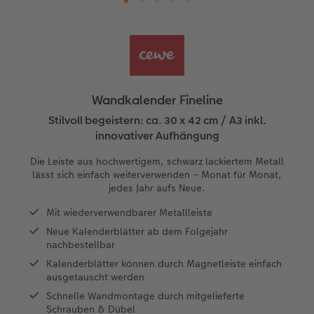
Panoramaseite
Little Prints
Posterleiste
Einladungskarten
Textilien
Taschenkalender
Sofortfotostreifen
Für Tierfreunde
Fototipps
en
Personalisierter Schuber
Matte Prints
Photo Streetmap Poster
Weitere Anlässe
Dekoration
Wandkalender mit Design
Sofortgrusskarten
Zum Geburtstag
Hochzeit
Erinnerungstasche
Premium Poster
Fotocollage
Klappkarten
Spiele
Wandkalender A4
Sofortfotosets
Muttertagsgeschenke
Jahrbuch
Wandkalender Fineline
CEWE FOTOBUCH Kids
Fotosets
hexxas
Fotokarten
Schule & Büro
Wandkalender A4 Panorama
Sofortcollagen
Geschenke zum Abschied
Fotowettbewerbe
Stilvoll begeistern: ca. 30 x 42 cm / A3 inkl.
innovativer Aufhängung
Einband mit Leder und Leinen
Fotosticker
Acrylglas
Postkarten
Haustiere
Wandkalender A3
Mehrteilige Sofortfotos
Fotogeschenke zum Osterfest
Kundengeschichten
Die Leiste aus hochwertigem, schwarz lackiertem Metall
 & App
lässt sich einfach weiterverwenden – Monat für Monat,
Erste Schritte
Sofortfotos
Alu Dibond
Einzelkarten im Direktversand
Faber-Castell
Tischkalender Quadratisch
Biometrische Passfotos
für Brautpaare
jedes Jahr aufs Neue.
Mit wiederverwendbarer Metallleiste
Bestellwege
Passfotos
Foto auf Holz
Art Prints
Zubehör
Filiale finden
für den JGA
Neue Kalenderblätter ab dem Folgejahr
nachbestellbar
Webinare
Zubehör
Gallery Print
Foto-Geschenkbox
Kalenderblätter können durch Magnetleiste einfach
ausgetauscht werden
Kundenbeispiele
Hartschaum
Geschenkidee
Schnelle Wandmontage durch mitgelieferte
Schrauben & Dübel